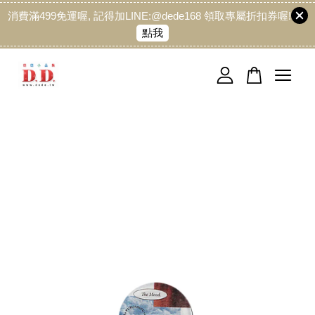
消費滿499免運喔, 記得加LINE:@dede168 領取專屬折扣券喔!
點我
您的購物車目前還是空的。
繼續購物