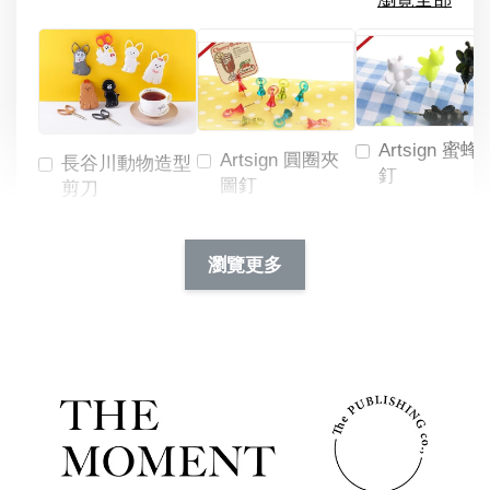
Artsign 蜜蜂
Artsign 圓圈夾
長谷川動物造型
釘
圖釘
剪刀
-
NT$ 19.00
NT$ 88.00
-
+
-
+
瀏覽更多
NT$ 19.00
NT$ 19.00
NT$ 173.00
NT$ 66.00
加入購物車