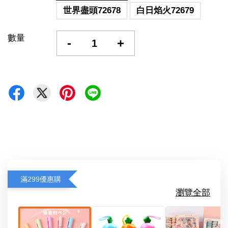
世界盡頭72678
白日焰火72679
數量
-
+
滿299優惠購
瀏覽全部