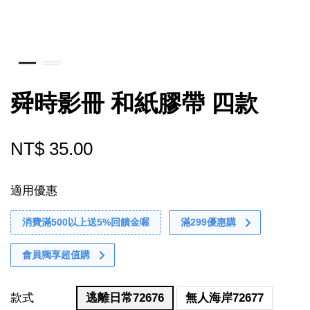
舜時影冊 和紙膠帶 四款
NT$ 35.00
適用優惠
消費滿500以上送5%回饋金喔
滿299優惠購
會員獨享超值購
款式
逃離日常72676
無人海岸72677