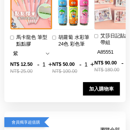
艾莎日記貼紙
馬卡龍色 筆型
胡蘿蔔 水彩筆
帶組
點點膠
24色 彩色筆
-
NT$ 90.00
-
+
-
+
NT$ 12.50
NT$ 50.00
NT$ 180.00
NT$ 25.00
NT$ 100.00
加入購物車
會員獨享超值購
瀏覽全部