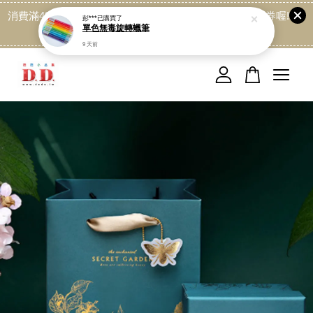
消費滿499免運喔, 記得加LINE:@dede168 領取專屬折扣券喔!
點我
您的購物車目前還是空的。
繼續購物