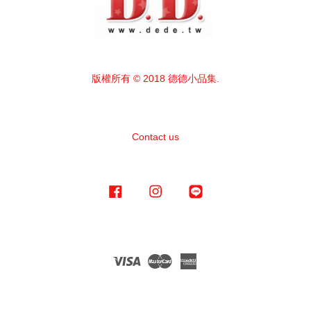
版權所有 © 2018 德德小品集.
Contact us
Facebook
Instagram
Line
Visa
Master
American
Express