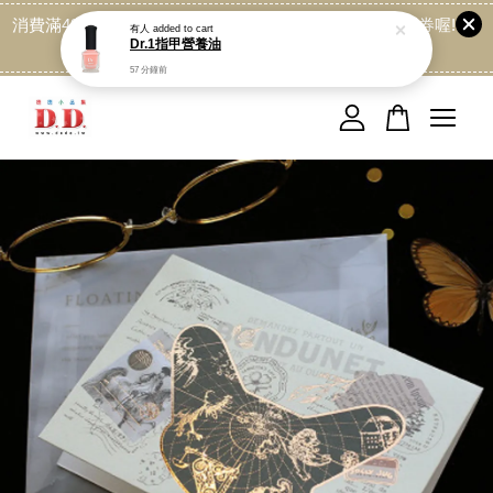
消費滿499免運喔, 記得加LINE:@dede168 領取專屬折扣券喔!
點我
您的購物車目前還是空的。
繼續購物