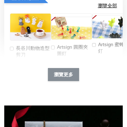
瀏覽全部
Artsign 蜜蜂
Artsign 圓圈夾
長谷川動物造型
釘
圖釘
剪刀
-
NT$ 19.00
NT$ 88.00
-
+
-
+
瀏覽更多
NT$ 19.00
NT$ 19.00
NT$ 173.00
NT$ 66.00
加入購物車