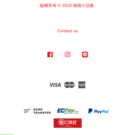
版權所有 © 2018 德德小品集.
Contact us
Facebook
Instagram
Line
Visa
Master
American
Express