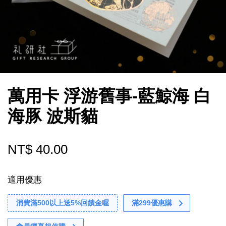
萬用卡 浮游舊事-藍鯨海 白
海豚 波斯貓
NT$ 40.00
適用優惠
消費滿500以上送5%回饋金喔
滿299優惠購