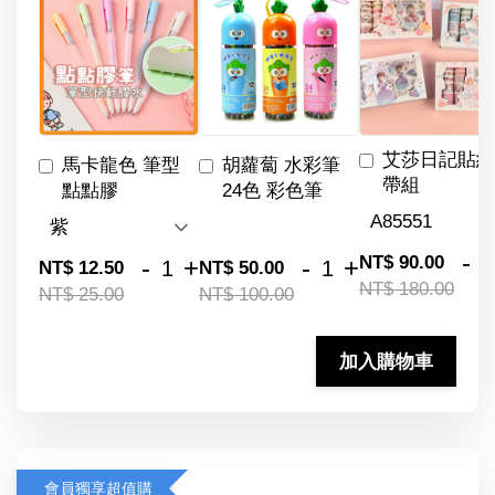
艾莎日記貼紙
馬卡龍色 筆型
胡蘿蔔 水彩筆
帶組
點點膠
24色 彩色筆
-
NT$ 90.00
-
+
-
+
NT$ 12.50
NT$ 50.00
NT$ 180.00
NT$ 25.00
NT$ 100.00
加入購物車
會員獨享超值購