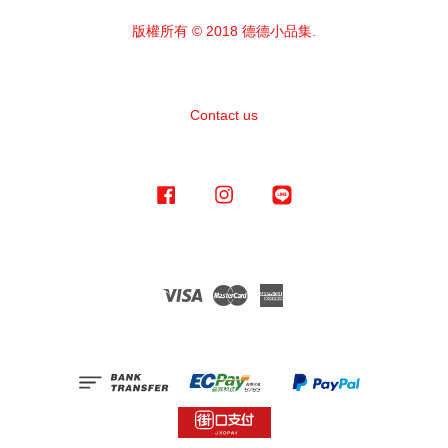
版權所有 © 2018 德德小品集.
Contact us
Facebook
Instagram
Line
Visa
Master
American
Express