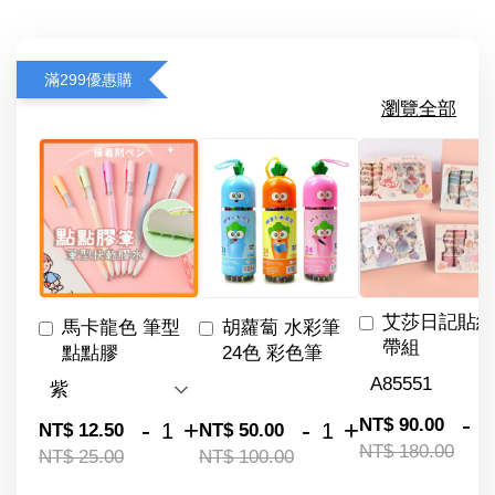
滿299優惠購
瀏覽全部
艾莎日記貼紙
馬卡龍色 筆型
胡蘿蔔 水彩筆
帶組
點點膠
24色 彩色筆
-
NT$ 90.00
-
+
-
+
NT$ 12.50
NT$ 50.00
NT$ 180.00
NT$ 25.00
NT$ 100.00