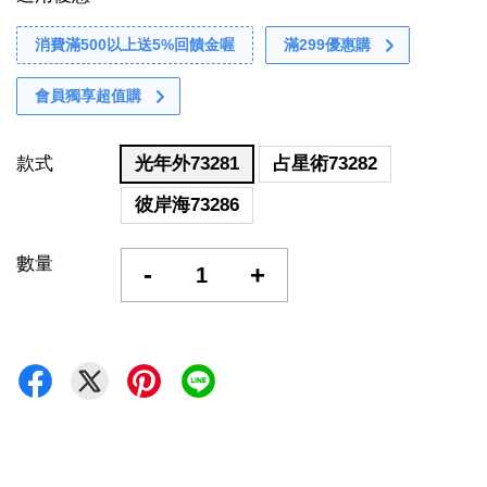
消費滿500以上送5%回饋金喔
滿299優惠購
會員獨享超值購
款式
光年外73281
占星術73282
彼岸海73286
數量
-
+