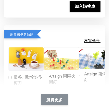
加入購物車
會員獨享超值購
瀏覽全部
Artsign 蜜蜂
Artsign 圓圈夾
長谷川動物造型
釘
圖釘
剪刀
-
NT$ 19.00
NT$ 88.00
-
+
-
+
瀏覽更多
NT$ 19.00
NT$ 19.00
NT$ 173.00
NT$ 66.00