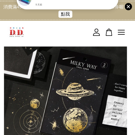
消費滿499免運喔, 記得加LINE:@dede168 領取專屬折扣券喔!
點我
您的購物車目前還是空的。
繼續購物