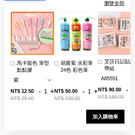
瀏覽全部
艾莎日記貼紙
馬卡龍色 筆型
胡蘿蔔 水彩筆
帶組
點點膠
24色 彩色筆
-
NT$ 90.00
-
+
-
+
NT$ 12.50
NT$ 50.00
NT$ 180.00
NT$ 25.00
NT$ 100.00
加入購物車