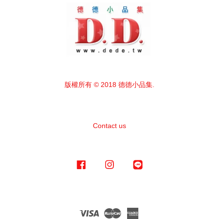
版權所有 © 2018 德德小品集.
Contact us
Facebook
Instagram
Line
Visa
Master
American