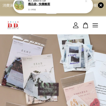
消費滿499免運喔, 記得加LINE:@dede168 領取專屬折扣券喔!
點我
您的購物車目前還是空的。
繼續購物