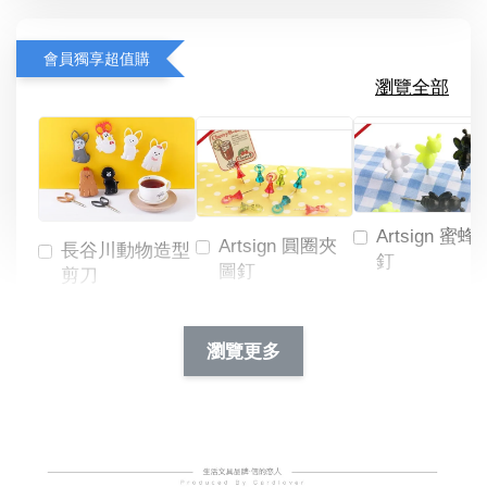
會員獨享超值購
瀏覽全部
Artsign 蜜蜂
Artsign 圓圈夾
長谷川動物造型
釘
圖釘
剪刀
-
NT$ 19.00
NT$ 88.00
-
+
-
+
瀏覽更多
NT$ 19.00
NT$ 19.00
NT$ 173.00
NT$ 66.00
加入購物車