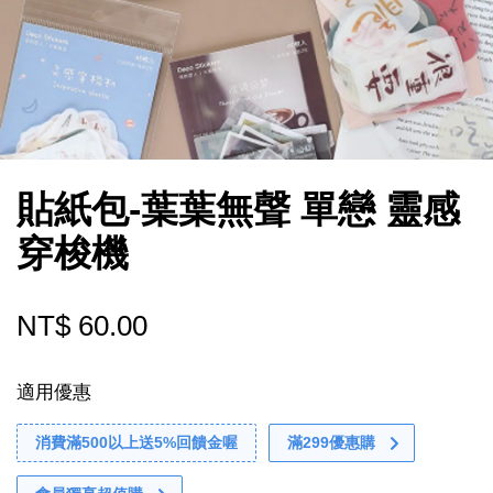
貼紙包-葉葉無聲 單戀 靈感
穿梭機
NT$ 60.00
適用優惠
消費滿500以上送5%回饋金喔
滿299優惠購