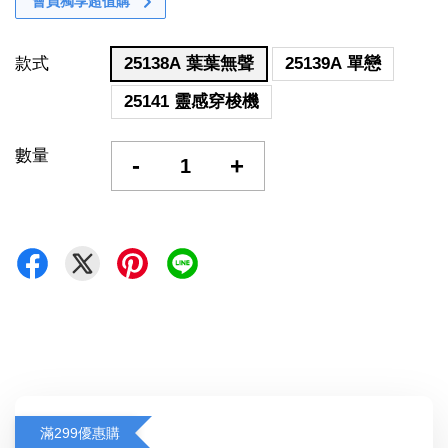
會員獨享超值購
款式
25138A 葉葉無聲
25139A 單戀
25141 靈感穿梭機
數量
-
+
滿299優惠購