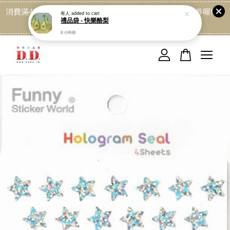
消費滿499免運喔, 記得加LINE:@dede168 領取專屬折扣券喔!
有人
added to cart
禮品袋 - 快樂酪梨
點我
8 小時前
您的購物車目前還是空的。
繼續購物