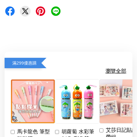
滿299優惠購
瀏覽全部
艾莎日記貼紙
馬卡龍色 筆型
胡蘿蔔 水彩筆