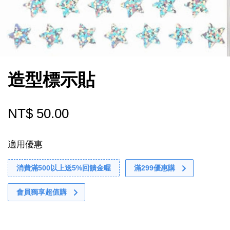
造型標示貼
NT$ 50.00
適用優惠
消費滿500以上送5%回饋金喔
滿299優惠購
會員獨享超值購