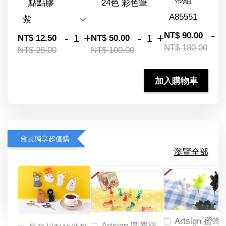
帶組
點點膠
24色 彩色筆
-
NT$ 90.00
-
+
-
+
NT$ 12.50
NT$ 50.00
NT$ 180.00
NT$ 25.00
NT$ 100.00
加入購物車
會員獨享超值購
瀏覽全部
Artsign 蜜蜂
Artsign 圓圈夾