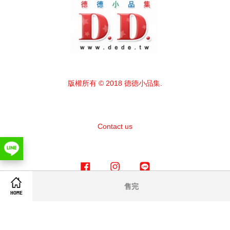
版權所有 © 2018 德德小品集.
Contact us
Facebook
Instagram
Line
售完
HOME
Visa
Master
American
Express