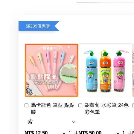
滿299優惠購
馬卡龍色 筆型 點點
胡蘿蔔 水彩筆 24色
膠
彩色筆
-
+
-
+
NT$ 12.50
NT$ 50.00