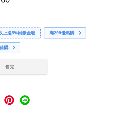
0以上送5%回饋金喔
滿299優惠購
值購
售完