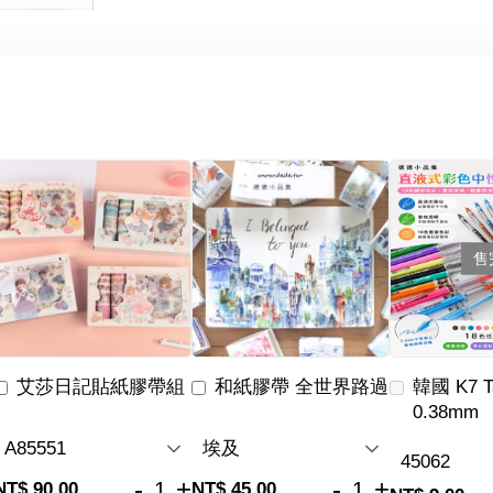
售
艾莎日記貼紙膠帶組
和紙膠帶 全世界路過
韓國 K7 
0.38mm
-
+
-
+
NT$ 90.00
NT$ 45.00