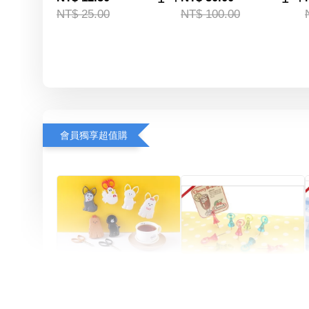
NT$ 25.00
NT$ 100.00
會員獨享超值購
Artsign 圓圈夾 圖釘
長谷川動物造型剪刀