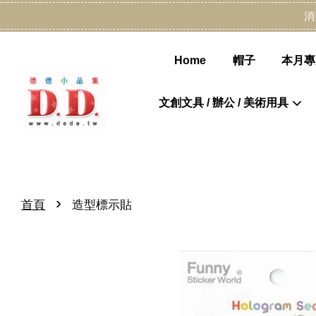
消
Home
帽子
本月專
文創文具 / 辦公 / 美術用具
›
首頁
造型標示貼