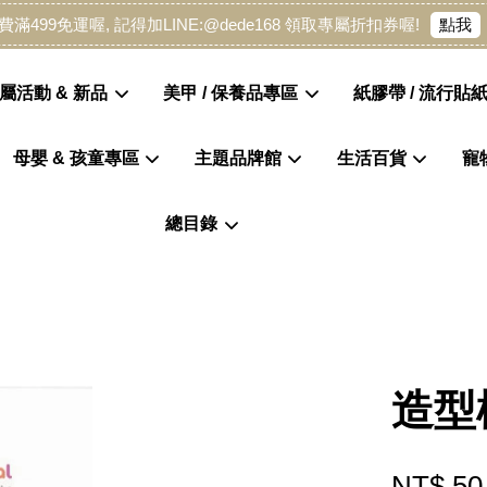
點我
費滿499免運喔, 記得加LINE:@dede168 領取專屬折扣券喔!
屬活動 & 新品
美甲 / 保養品專區
紙膠帶 / 流行貼紙
母嬰 & 孩童專區
主題品牌館
生活百貨
寵
您的購物車目前還是空的。
總目錄
繼續購物
造型
NT$ 50