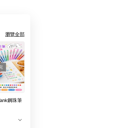
瀏覽全部
完
Tank鋼珠筆