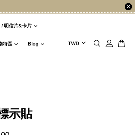
 / 明信片&卡片
物特區
Blog
標示貼
.00