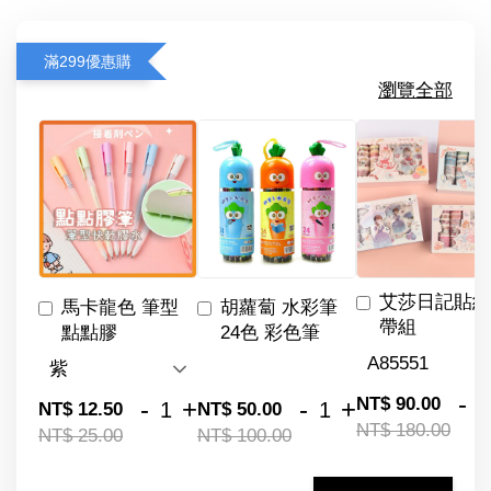
滿299優惠購
瀏覽全部
艾莎日記貼紙
馬卡龍色 筆型
胡蘿蔔 水彩筆
帶組
點點膠
24色 彩色筆
-
NT$ 90.00
-
+
-
+
NT$ 12.50
NT$ 50.00
NT$ 180.00
NT$ 25.00
NT$ 100.00