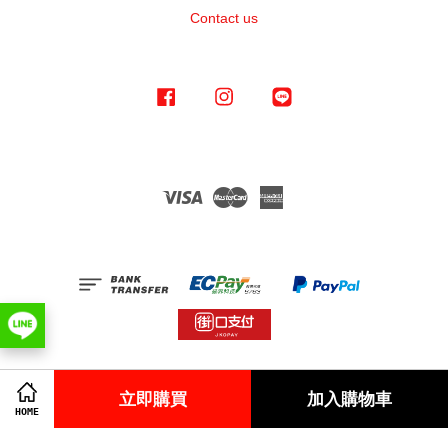
Contact us
Facebook
Instagram
Line
Visa
Master
American
Express
Terms of Service
|
Privacy Policy
|
Refund Policy
立即購買
加入購物車
HOME