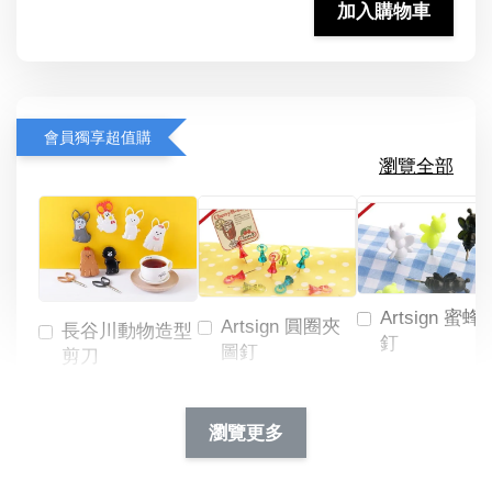
加入購物車
會員獨享超值購
瀏覽全部
Artsign 蜜蜂
Artsign 圓圈夾
長谷川動物造型
釘
圖釘
剪刀
-
NT$ 19.00
NT$ 88.00
-
+
-
+
瀏覽更多
NT$ 19.00
NT$ 19.00
NT$ 173.00
NT$ 66.00