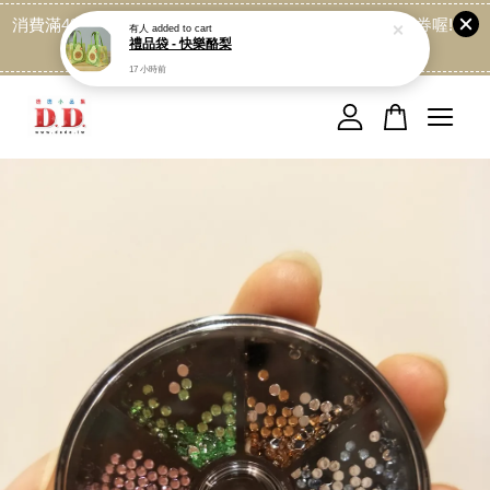
消費滿499免運喔, 記得加LINE:@dede168 領取專屬折扣券喔!
點我
您的購物車目前還是空的。
繼續購物