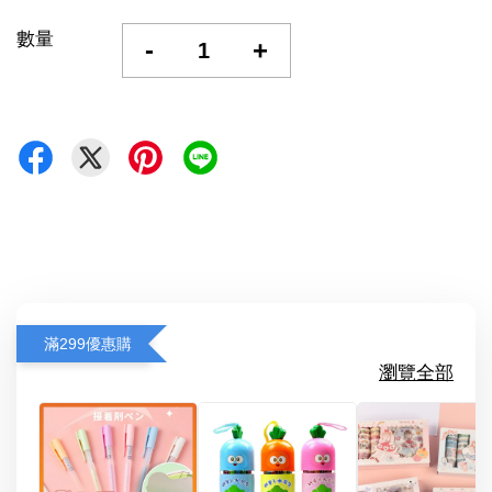
數量
-
+
滿299優惠購
瀏覽全部