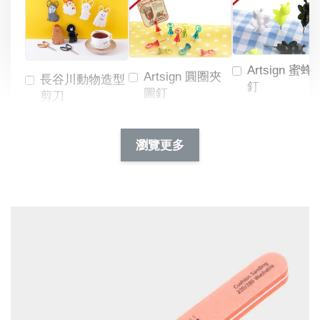
Artsign 蜜蜂
Artsign 圓圈夾
長谷川動物造型
釘
圖釘
剪刀
-
NT$ 19.00
NT$ 88.00
-
+
-
+
瀏覽更多
NT$ 19.00
NT$ 19.00
NT$ 173.00
NT$ 66.00
加入購物車