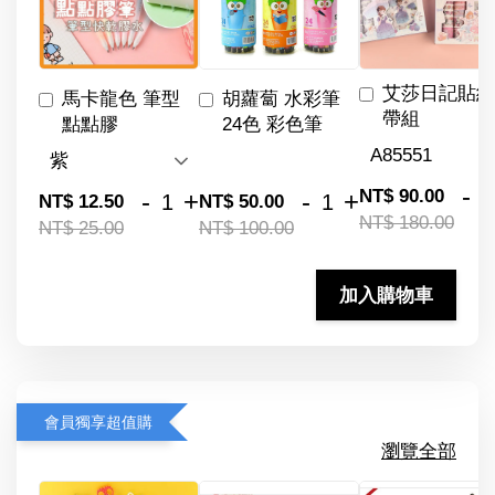
艾莎日記貼紙
馬卡龍色 筆型
胡蘿蔔 水彩筆
帶組
點點膠
24色 彩色筆
-
NT$ 90.00
-
+
-
+
NT$ 12.50
NT$ 50.00
NT$ 180.00
NT$ 25.00
NT$ 100.00
加入購物車
會員獨享超值購
瀏覽全部