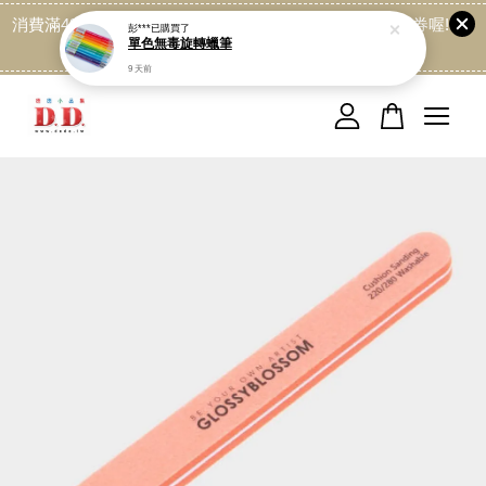
消費滿499免運喔, 記得加LINE:@dede168 領取專屬折扣券喔!
點我
您的購物車目前還是空的。
繼續購物