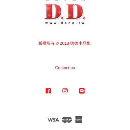
版權所有 © 2018 德德小品集.
Contact us
Facebook
Instagram
Line
Visa
Master
American
Express