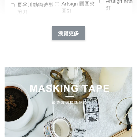
Artsign 蜜蜂
Artsign 圓圈夾
長谷川動物造型
釘
圖釘
剪刀
-
NT$ 19.00
NT$ 88.00
-
+
-
+
瀏覽更多
NT$ 19.00
NT$ 19.00
NT$ 173.00
NT$ 66.00
加入購物車