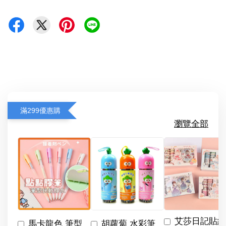
滿299優惠購
瀏覽全部
艾莎日記貼紙
馬卡龍色 筆型
胡蘿蔔 水彩筆