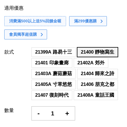
適用優惠
消費滿500以上送5%回饋金喔
滿299優惠購
會員獨享超值購
款式
21399A 路易十三
21400 靜物寫生
21401 印象畫廊
21402A 郊外
21403A 蘑菇蘑菇
21404 歸來之詩
21405A 寸草悠悠
21406 朋克之都
21407 復刻時代
21408A 童話王國
數量
-
+