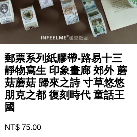
郵票系列紙膠帶-路易十三
靜物寫生 印象畫廊 郊外 蘑
菇蘑菇 歸來之詩 寸草悠悠
朋克之都 復刻時代 童話王
國
NT$ 75.00