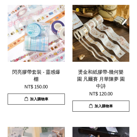
閃亮膠帶套裝 - 靈感爆
燙金和紙膠帶-幾何樂
棚
園 凡爾賽 月華陳夢 園
中詩
NT$ 150.00
NT$ 120.00
加入購物車
加入購物車