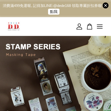
消費滿499免運喔, 記得加LINE:@dede168 領取專屬折扣券喔!
點我
您的購物車目前還是空的。
繼續購物