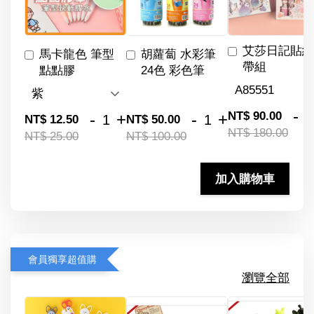
艾莎日記貼紙
馬卡龍色 筆型
胡蘿蔔 水彩筆
帶組
點點膠
24色 彩色筆
-
NT$ 90.00
-
+
-
+
NT$ 12.50
NT$ 50.00
NT$ 180.00
NT$ 25.00
NT$ 100.00
加入購物車
會員獨享超值購
瀏覽全部