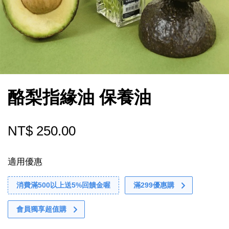
酪梨指緣油 保養油
NT$ 250.00
適用優惠
消費滿500以上送5%回饋金喔
滿299優惠購
會員獨享超值購