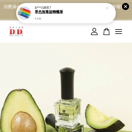
消費滿499免運喔, 記得加LINE:@dede168 領取專屬折扣券喔!
點我
您的購物車目前還是空的。
繼續購物