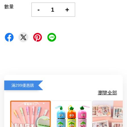
數量
-
+
滿299優惠購
瀏覽全部