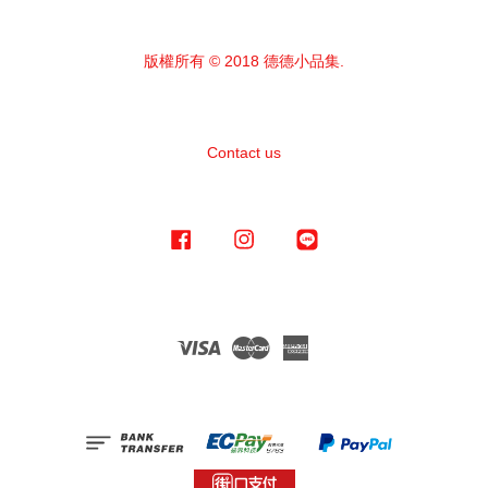
版權所有 © 2018 德德小品集.
Contact us
Facebook
Instagram
Line
Visa
Master
American
Express