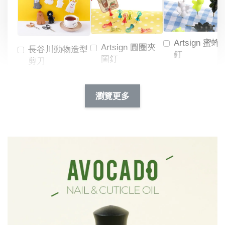
Artsign 蜜蜂
Artsign 圓圈夾
長谷川動物造型
釘
圖釘
剪刀
-
NT$ 19.00
NT$ 88.00
-
+
-
+
瀏覽更多
NT$ 19.00
NT$ 19.00
NT$ 173.00
NT$ 66.00
加入購物車