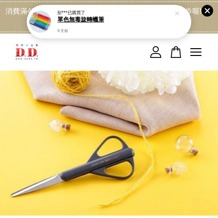
消費滿499免運喔, 記得加LINE:@dede168 領取專屬折扣券喔!
點我
您的購物車目前還是空的。
繼續購物