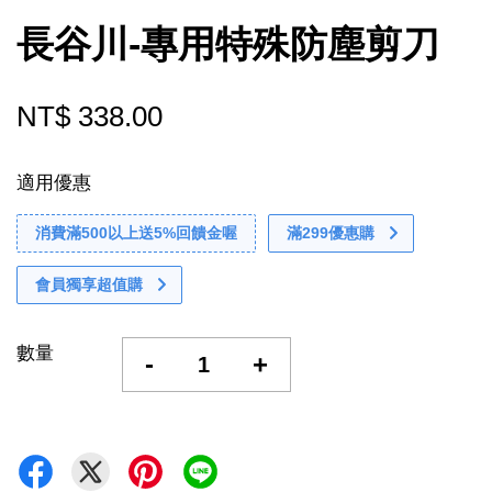
長谷川-專用特殊防塵剪刀
NT$ 338.00
適用優惠
消費滿500以上送5%回饋金喔
滿299優惠購
會員獨享超值購
數量
-
+