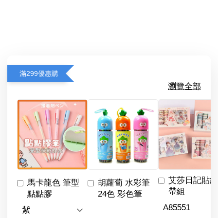
滿299優惠購
瀏覽全部
艾莎日記貼紙
馬卡龍色 筆型
胡蘿蔔 水彩筆
帶組
點點膠
24色 彩色筆