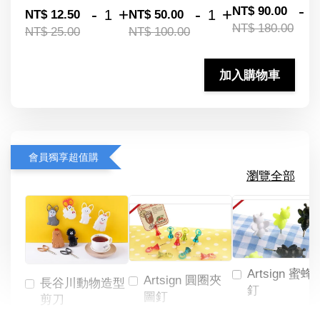
-
NT$ 90.00
-
+
-
+
NT$ 12.50
NT$ 50.00
NT$ 180.00
NT$ 25.00
NT$ 100.00
加入購物車
會員獨享超值購
瀏覽全部
Artsign 蜜蜂
Artsign 圓圈夾
長谷川動物造型
釘
圖釘
剪刀
-
NT$ 19.00