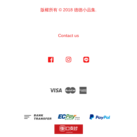
版權所有 © 2018 德德小品集.
Contact us
Facebook
Instagram
Line
Visa
Master
American
Express