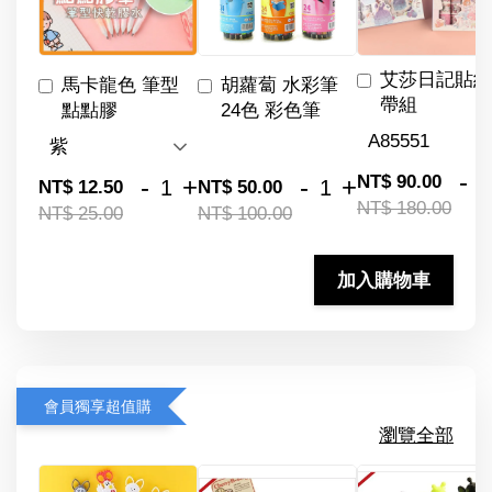
艾莎日記貼紙
馬卡龍色 筆型
胡蘿蔔 水彩筆
帶組
點點膠
24色 彩色筆
-
NT$ 90.00
-
+
-
+
NT$ 12.50
NT$ 50.00
NT$ 180.00
NT$ 25.00
NT$ 100.00
加入購物車
會員獨享超值購
瀏覽全部