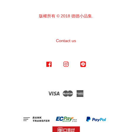
版權所有 © 2018 德德小品集.
Contact us
Facebook
Instagram
Line
Visa
Master
American
Express