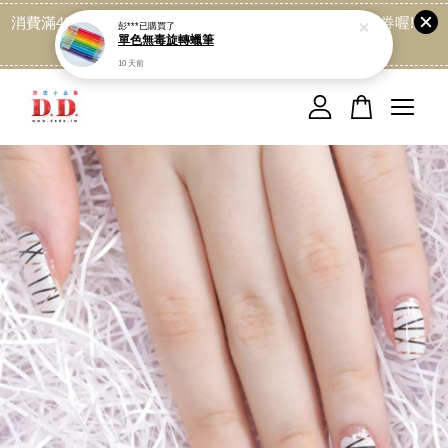
消費滿499免運喔, 記得加LINE:@dede168 領取專屬折扣券喔!
點我
您的購物車目前還是空的。
繼續購物