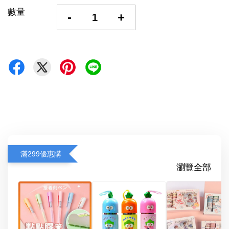
數量
-
+
滿299優惠購
瀏覽全部