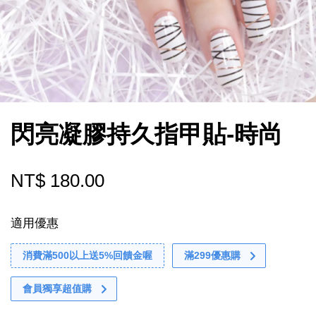
閃亮凝膠持久指甲貼-時尚
NT$ 180.00
適用優惠
消費滿500以上送5%回饋金喔
滿299優惠購
會員獨享超值購