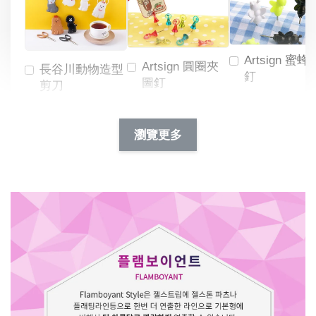
Artsign 蜜蜂
Artsign 圓圈夾
長谷川動物造型
釘
圖釘
剪刀
-
NT$ 19.00
NT$ 88.00
-
+
-
+
瀏覽更多
NT$ 19.00
NT$ 19.00
NT$ 173.00
NT$ 66.00
加入購物車