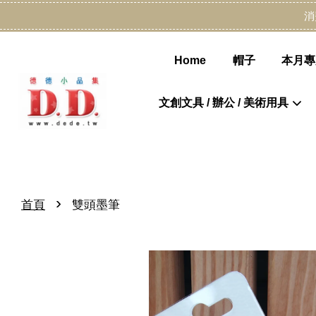
消
Home
帽子
本月專
文創文具 / 辦公 / 美術用具
›
首頁
雙頭墨筆