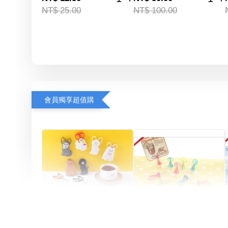
NT$ 25.00
NT$ 100.00
會員獨享超值購
Artsign 圓圈夾 圖釘
長谷川動物造型剪刀