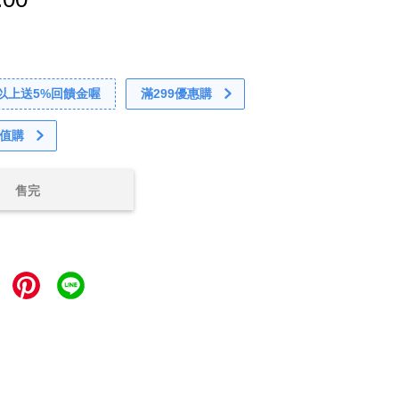
0以上送5%回饋金喔
滿299優惠購
值購
售完