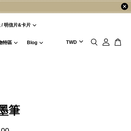
 / 明信片&卡片
物特區
Blog
墨筆
.00