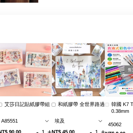
售
艾莎日記貼紙膠帶組
和紙膠帶 全世界路過
韓國 K7 
0.38mm
-
+
-
+
NT$ 90.00
NT$ 45.00