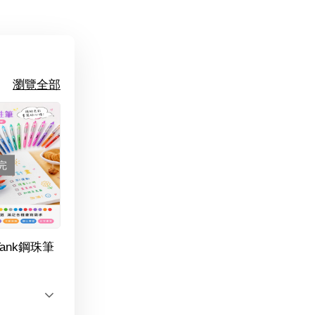
瀏覽全部
完
Tank鋼珠筆