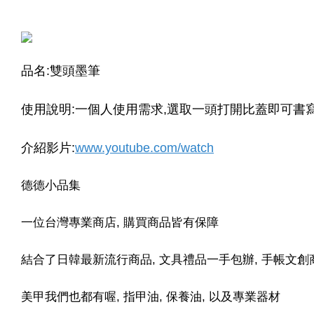
-
+
-
+
NT$ 19.00
NT$ 19.00
NT$ 173.00
NT$ 66.00
品名:雙頭墨筆
使用說明:一個人使用需求,選取一頭打開比蓋即可書
介紹影片:
www.youtube.com/watch
德德小品集
一位台灣專業商店, 購買商品皆有保障
結合了日韓最新流行商品, 文具禮品一手包辦, 手帳文創
美甲我們也都有喔, 指甲油, 保養油, 以及專業器材