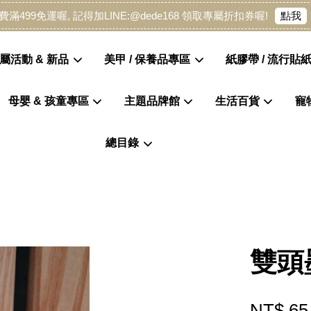
點我
費滿499免運喔, 記得加LINE:@dede168 領取專屬折扣券喔!
屬活動 & 新品
美甲 / 保養品專區
紙膠帶 / 流行貼紙
母嬰 & 孩童專區
主題品牌館
生活百貨
寵
您的購物車目前還是空的。
總目錄
繼續購物
雙頭
NT$ 65