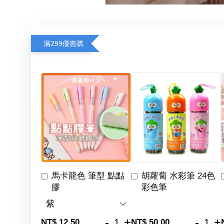
滿299優惠購
馬卡龍色 筆型 點點
胡蘿蔔 水彩筆 24色
膠
彩色筆
-
+
-
+
NT$ 12.50
NT$ 50.00