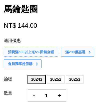
馬鑰匙圈
NT$ 144.00
適用優惠
消費滿500以上送5%回饋金喔
滿299優惠購
會員獨享超值購
編號
30243
30252
30253
數量
-
+