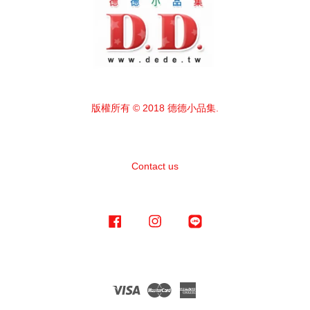
版權所有 © 2018 德德小品集.
Contact us
Facebook
Instagram
Line
Visa
Master
American
Express