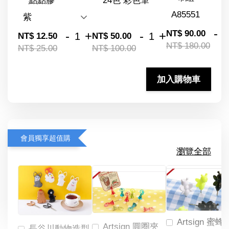
點點膠
24色 彩色筆
-
NT$ 90.00
-
+
-
+
NT$ 12.50
NT$ 50.00
NT$ 180.00
NT$ 25.00
NT$ 100.00
加入購物車
會員獨享超值購
瀏覽全部
Artsign 蜜蜂
Artsign 圓圈夾
長谷川動物造型