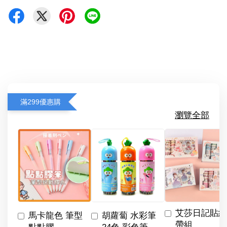
滿299優惠購
瀏覽全部
艾莎日記貼紙
馬卡龍色 筆型
胡蘿蔔 水彩筆
帶組