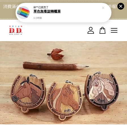
消費滿499免運喔, 記得加LINE:@dede168 領取專屬折扣券喔!
林**
已購買了
單色無毒旋轉蠟筆
點我
1 小時前
您的購物車目前還是空的。
繼續購物