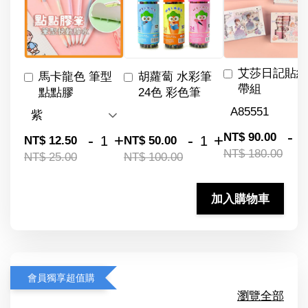
艾莎日記貼紙
馬卡龍色 筆型
胡蘿蔔 水彩筆
帶組
點點膠
24色 彩色筆
-
NT$ 90.00
-
+
-
+
NT$ 12.50
NT$ 50.00
NT$ 180.00
NT$ 25.00
NT$ 100.00
加入購物車
會員獨享超值購
瀏覽全部