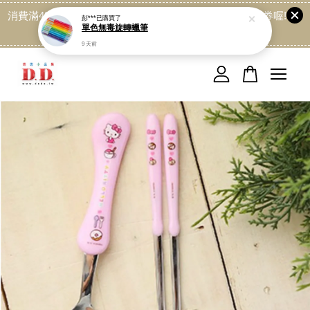
彭***
已購買了
消費滿499免運喔, 記得加LINE:@dede168 領取專屬折扣券喔!
單色無毒旋轉蠟筆
點我
9 天前
您的購物車目前還是空的。
繼續購物