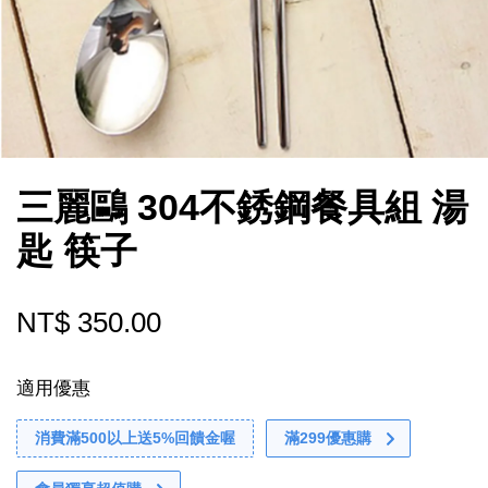
三麗鷗 304不銹鋼餐具組 湯
匙 筷子
NT$ 350.00
適用優惠
消費滿500以上送5%回饋金喔
滿299優惠購