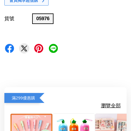
會員獨享超值購
貨號
05976
滿299優惠購
瀏覽全部