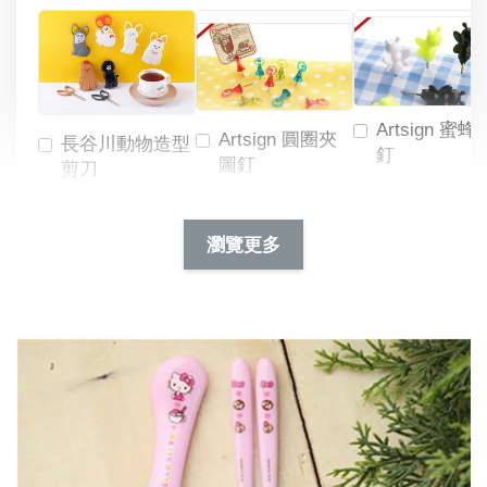
Artsign 蜜蜂
Artsign 圓圈夾
長谷川動物造型
釘
圖釘
剪刀
-
NT$ 19.00
NT$ 88.00
-
+
-
+
瀏覽更多
NT$ 19.00
NT$ 19.00
NT$ 173.00
NT$ 66.00
加入購物車