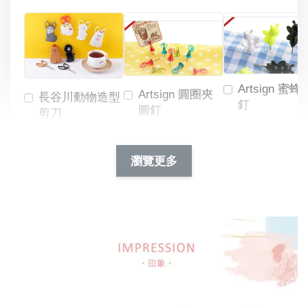
Artsign 蜜蜂
Artsign 圓圈夾
長谷川動物造型
釘
圖釘
剪刀
-
NT$ 19.00
NT$ 88.00
-
+
-
+
瀏覽更多
NT$ 19.00
NT$ 19.00
NT$ 173.00
NT$ 66.00
加入購物車