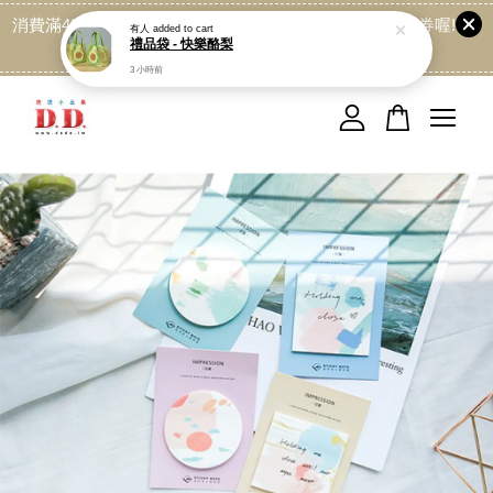
3 小時前
消費滿499免運喔, 記得加LINE:@dede168 領取專屬折扣券喔!
點我
您的購物車目前還是空的。
繼續購物