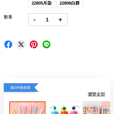
22805斥染
22806白群
數量
-
+
滿299優惠購
瀏覽全部