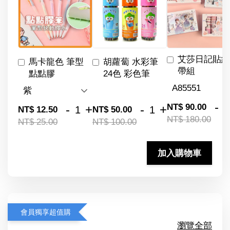
艾莎日記貼紙
馬卡龍色 筆型
胡蘿蔔 水彩筆
帶組
點點膠
24色 彩色筆
-
NT$ 90.00
-
+
-
+
NT$ 12.50
NT$ 50.00
NT$ 180.00
NT$ 25.00
NT$ 100.00
加入購物車
會員獨享超值購
瀏覽全部