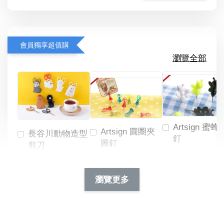
會員獨享超值購
瀏覽全部
Artsign 蜜蜂
Artsign 圓圈夾
長谷川動物造型
釘
圖釘
剪刀
-
NT$ 19.00
NT$ 88.00
-
+
-
+
瀏覽更多
NT$ 19.00
NT$ 19.00
NT$ 173.00
NT$ 66.00
加入購物車