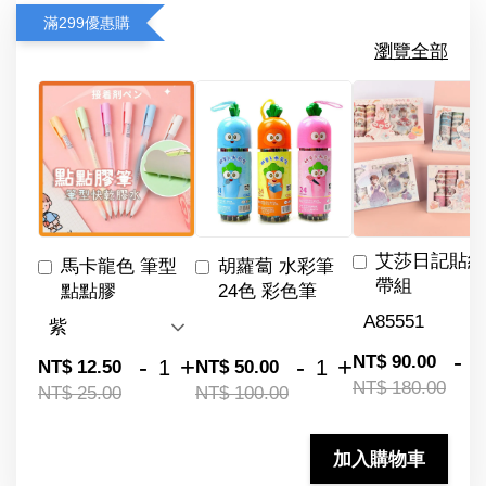
滿299優惠購
瀏覽全部
艾莎日記貼紙
馬卡龍色 筆型
胡蘿蔔 水彩筆
帶組
點點膠
24色 彩色筆
-
NT$ 90.00
-
+
-
+
NT$ 12.50
NT$ 50.00
NT$ 180.00
NT$ 25.00
NT$ 100.00
加入購物車