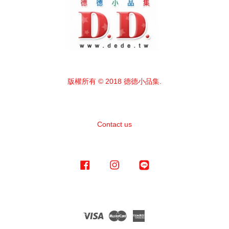
版權所有 © 2018 德德小品集.
Contact us
Facebook
Instagram
Line
Visa
Master
American
Express