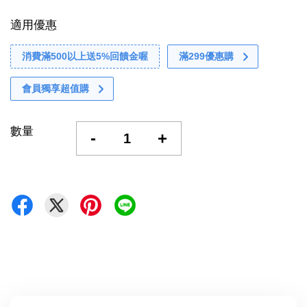
適用優惠
消費滿500以上送5%回饋金喔
滿299優惠購
會員獨享超值購
數量
-
+