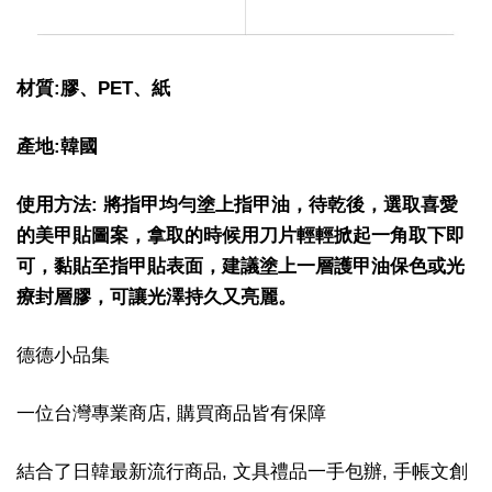
材質:膠、PET、紙
產地:韓國
使用方法: 將指甲均勻塗上指甲油，待乾後，選取喜愛
的美甲貼圖案，拿取的時候用刀片輕輕掀起一角取下即
可，黏貼至指甲貼表面，建議塗上一層護甲油保色或光
療封層膠，可讓光澤持久又亮麗。
德德小品集
一位台灣專業商店, 購買商品皆有保障
結合了日韓最新流行商品, 文具禮品一手包辦, 手帳文創