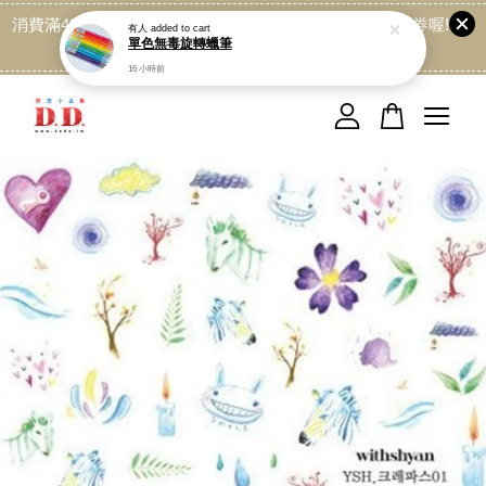
消費滿499免運喔, 記得加LINE:@dede168 領取專屬折扣券喔!
點我
您的購物車目前還是空的。
繼續購物