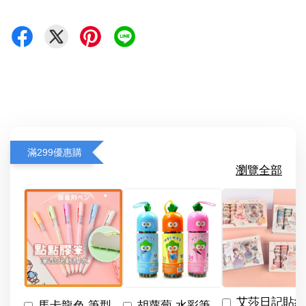
滿299優惠購
瀏覽全部
艾莎日記貼紙
馬卡龍色 筆型
胡蘿蔔 水彩筆