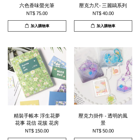
六色香味螢光筆
壓克力尺- 三麗鷗系列
NT$ 75.00
NT$ 40.00
加入購物車
加入購物車
精裝手帳本 浮生花夢
壓克力掛件 - 透明的風
花事 花信 花簇 花房
景
NT$ 150.00
NT$ 50.00