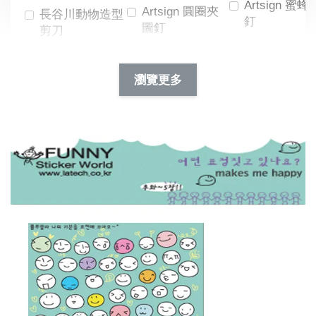
Artsign 蜜蜂
Artsign 圓圈夾
長谷川動物造型
釘
圖釘
剪刀
-
NT$ 19.00
NT$ 88.00
-
+
-
+
瀏覽更多
NT$ 19.00
NT$ 19.00
NT$ 173.00
NT$ 66.00
加入購物車