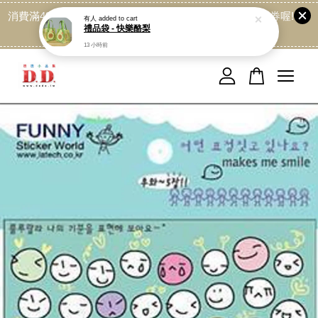
消費滿499免運喔, 記得加LINE:@dede168 領取專屬折扣券喔!
點我
您的購物車目前還是空的。
繼續購物