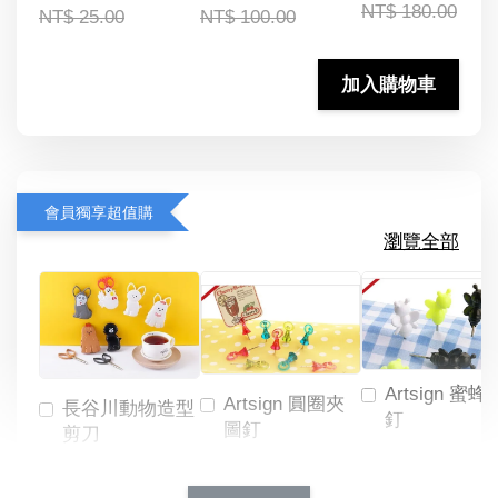
NT$ 180.00
NT$ 25.00
NT$ 100.00
加入購物車
會員獨享超值購
瀏覽全部
Artsign 蜜蜂
Artsign 圓圈夾
長谷川動物造型
釘
圖釘
剪刀
-
NT$ 19.00
NT$ 88.00