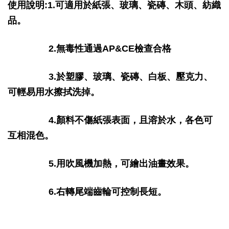
使用說明:1.可適用於紙張、玻璃、瓷磚、木頭、紡織
品。
2.無毒性通過AP&CE檢查合格
3.於塑膠、玻璃、瓷磚、白板、壓克力、
可輕易用水擦拭洗掉。
4.顏料不傷紙張表面，且溶於水，各色可
互相混色。
5.用吹風機加熱，可繪出油畫效果。
6.右轉尾端齒輪可控制長短。