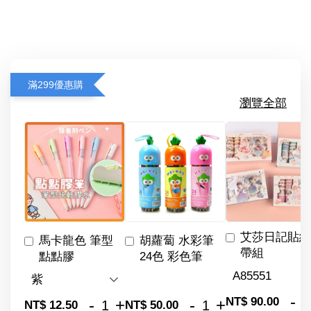
滿299優惠購
瀏覽全部
艾莎日記貼紙
馬卡龍色 筆型
胡蘿蔔 水彩筆
帶組
點點膠
24色 彩色筆
-
NT$ 90.00
-
+
-
+
NT$ 12.50
NT$ 50.00