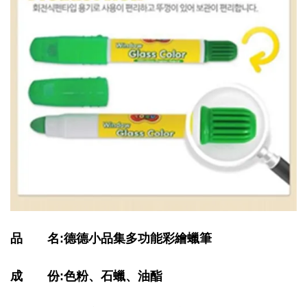
品 名:德德小品集多功能彩繪蠟筆
成 份:色粉、石蠟、油酯