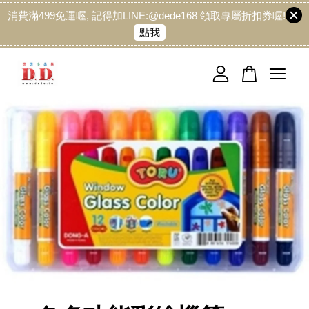
消費滿499免運喔, 記得加LINE:@dede168 領取專屬折扣券喔!
點我
您的購物車目前還是空的。
繼續購物