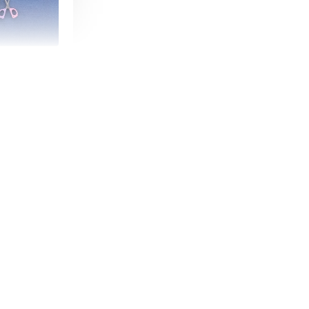
朵造型剪刀
-
+
購物車