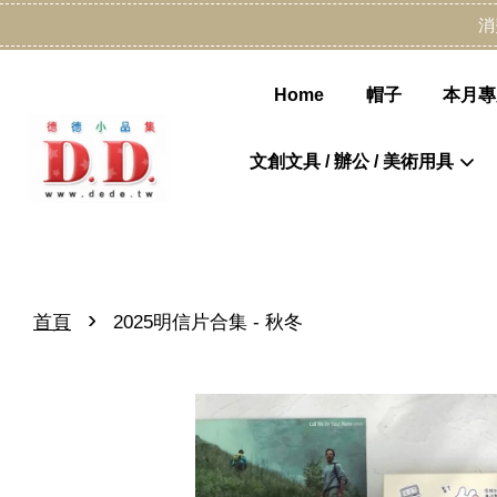
消
Home
帽子
本月專
文創文具 / 辦公 / 美術用具
›
首頁
2025明信片合集 - 秋冬