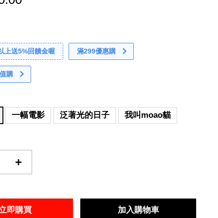
0以上送5%回饋金喔
滿299優惠購
值購
一幅電影
泛著光的日子
我叫moao貓
+
立即購買
加入購物車