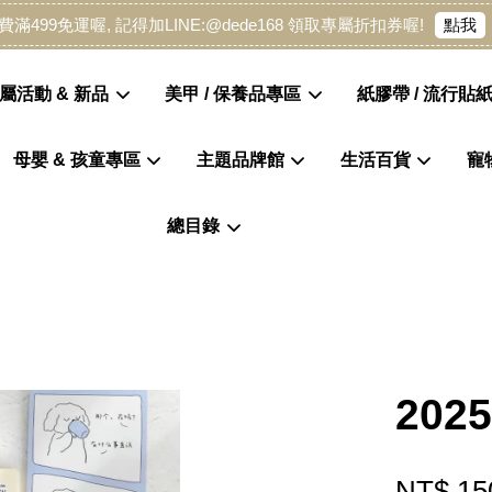
點我
費滿499免運喔, 記得加LINE:@dede168 領取專屬折扣券喔!
屬活動 & 新品
美甲 / 保養品專區
紙膠帶 / 流行貼紙
母嬰 & 孩童專區
主題品牌館
生活百貨
寵
您的購物車目前還是空的。
總目錄
繼續購物
202
NT$ 15