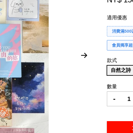
適用優惠
消費滿50
會員獨享超
款式
自然之詩
數量
-