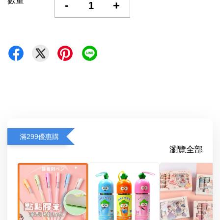
數量
-
+
滿299優惠購
瀏覽全部