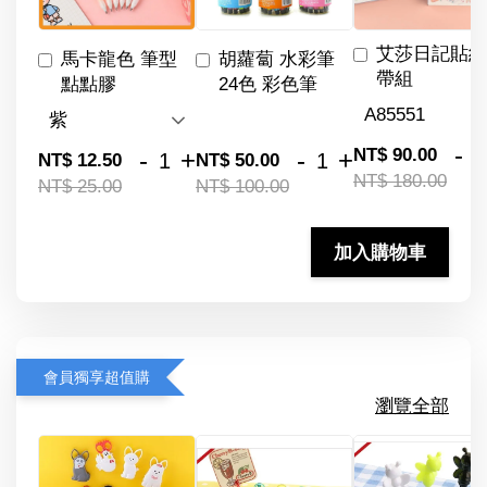
艾莎日記貼紙
馬卡龍色 筆型
胡蘿蔔 水彩筆
帶組
點點膠
24色 彩色筆
-
NT$ 90.00
-
+
-
+
NT$ 12.50
NT$ 50.00
NT$ 180.00
NT$ 25.00
NT$ 100.00
加入購物車
會員獨享超值購
瀏覽全部