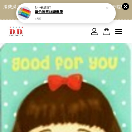
消費滿499免運喔, 記得加LINE:@dede168 領取專屬折扣券喔!
點我
您的購物車目前還是空的。
繼續購物