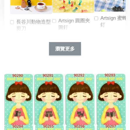
Artsign 蜜蜂
Artsign 圓圈夾
長谷川動物造型
釘
圖釘
剪刀
-
NT$ 19.00
NT$ 88.00
-
+
-
+
瀏覽更多
NT$ 19.00
NT$ 19.00
NT$ 173.00
NT$ 66.00
加入購物車