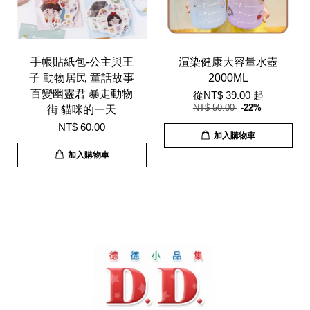
手帳貼紙包-公主與王
渲染健康大容量水壺
子 動物居民 童話故事
2000ML
百變幽靈君 暴走動物
從
NT$ 39.00
起
NT$ 50.00
-22%
街 貓咪的一天
NT$ 60.00
加入購物車
加入購物車