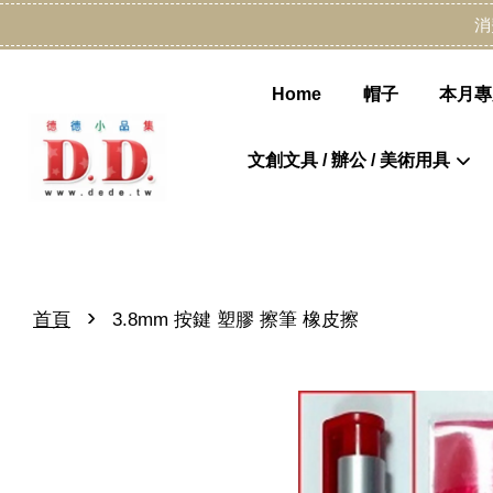
消
Home
帽子
本月專
文創文具 / 辦公 / 美術用具
›
首頁
3.8mm 按鍵 塑膠 擦筆 橡皮擦