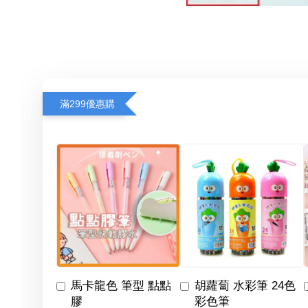
滿299優惠購
馬卡龍色 筆型 點點
胡蘿蔔 水彩筆 24色
膠
彩色筆