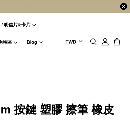
 / 明信片&卡片
物特區
Blog
mm 按鍵 塑膠 擦筆 橡皮