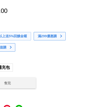
.00
0以上送5%回饋金喔
滿299優惠購
值購
補充包
售完