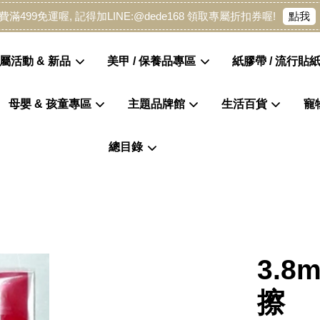
點我
費滿499免運喔, 記得加LINE:@dede168 領取專屬折扣券喔!
屬活動 & 新品
美甲 / 保養品專區
紙膠帶 / 流行貼紙
母嬰 & 孩童專區
主題品牌館
生活百貨
寵
您的購物車目前還是空的。
總目錄
繼續購物
3.8
擦