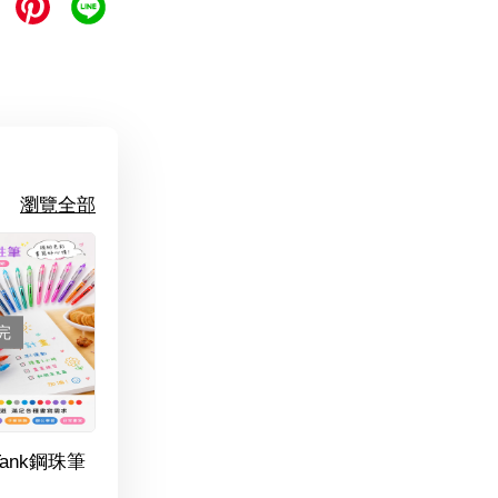
瀏覽全部
完
Tank鋼珠筆