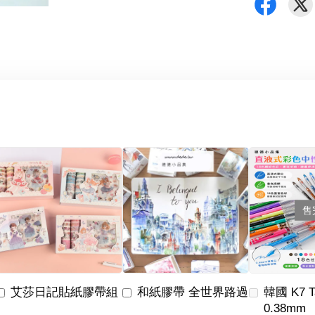
售
艾莎日記貼紙膠帶組
和紙膠帶 全世界路過
韓國 K7 
0.38mm