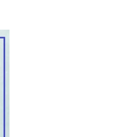
朵造型剪刀
-
+
購物車