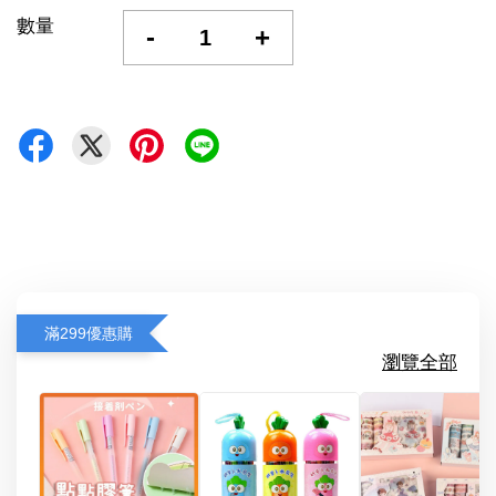
數量
-
+
滿299優惠購
瀏覽全部