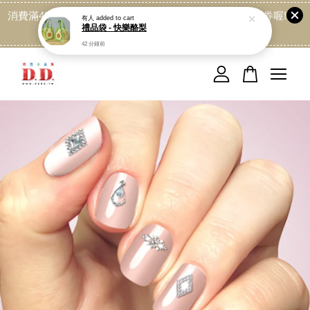
消費滿499免運喔, 記得加LINE:@dede168 領取專屬折扣券喔!
有人
added to cart
禮品袋 - 快樂酪梨
點我
42 分鐘前
您的購物車目前還是空的。
繼續購物