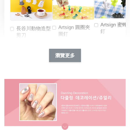
Artsign 蜜蜂
Artsign 圓圈夾
長谷川動物造型
釘
圖釘
剪刀
-
NT$ 19.00
NT$ 88.00
-
+
-
+
瀏覽更多
NT$ 19.00
NT$ 19.00
NT$ 173.00
NT$ 66.00
加入購物車