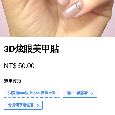
3D炫眼美甲貼
NT$ 50.00
適用優惠
消費滿500以上送5%回饋金喔
滿299優惠購
會員獨享超值購