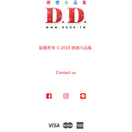
版權所有 © 2018 德德小品集.
Contact us
Facebook
Instagram
Line
Visa
Master
American
Express