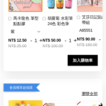
艾莎日記貼紙
馬卡龍色 筆型
胡蘿蔔 水彩筆
帶組
點點膠
24色 彩色筆
-
NT$ 90.00
-
+
-
+
NT$ 12.50
NT$ 50.00
NT$ 180.00
NT$ 25.00
NT$ 100.00
加入購物車
會員獨享超值購
瀏覽全部