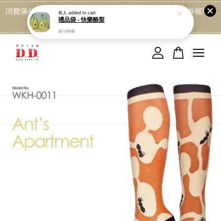
消費滿499免運喔, 記得加LINE:@dede168 領取專屬折扣券喔!
點我
您的購物車目前還是空的。
繼續購物