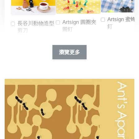
Artsign 蜜蜂
Artsign 圓圈夾
長谷川動物造型
釘
圖釘
剪刀
-
NT$ 19.00
NT$ 88.00
-
+
-
+
瀏覽更多
NT$ 19.00
NT$ 19.00
NT$ 173.00
NT$ 66.00
加入購物車