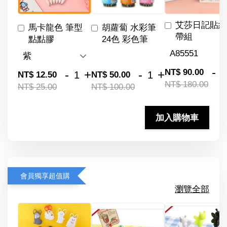
艾莎日記貼紙
馬卡龍色 筆型
胡蘿蔔 水彩筆
帶組
點點膠
24色 彩色筆
-
NT$ 90.00
-
+
-
+
NT$ 12.50
NT$ 50.00
NT$ 180.00
NT$ 25.00
NT$ 100.00
加入購物車
會員獨享超值購
瀏覽全部