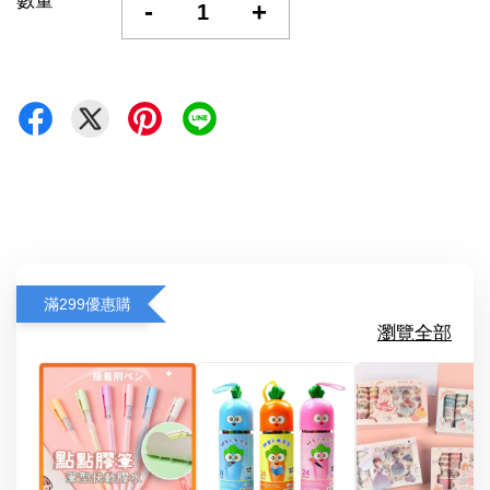
數量
-
+
滿299優惠購
瀏覽全部