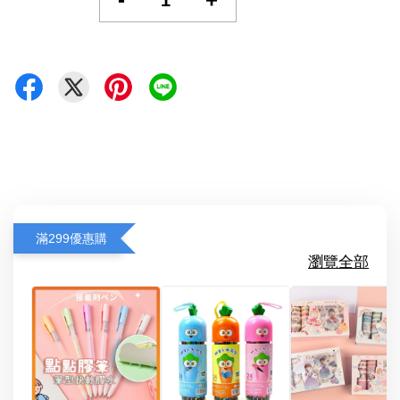
滿299優惠購
瀏覽全部