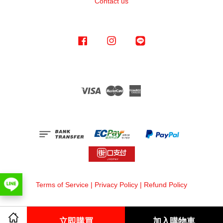
Contact us
Facebook
Instagram
Line
Visa
Master
American
Express
Terms of Service
|
Privacy Policy
|
Refund Policy
立即購買
加入購物車