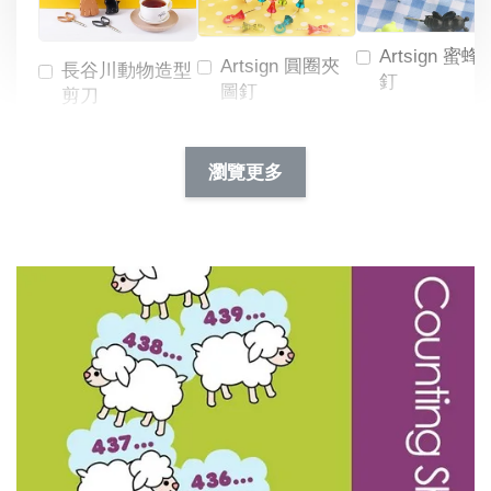
Artsign 蜜蜂
Artsign 圓圈夾
長谷川動物造型
釘
圖釘
剪刀
-
NT$ 19.00
NT$ 88.00
-
+
-
+
瀏覽更多
NT$ 19.00
NT$ 19.00
NT$ 173.00
NT$ 66.00
加入購物車