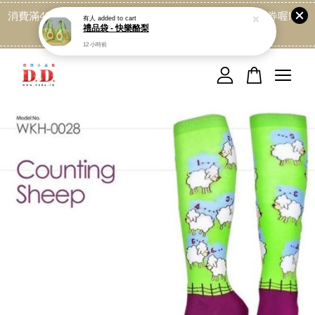
消費滿499免運喔, 記得加LINE:@dede168 領取專屬折扣券喔!
點我
您的購物車目前還是空的。
繼續購物