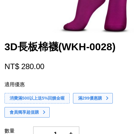
3D長板棉襪(WKH-0028)
NT$ 280.00
適用優惠
消費滿500以上送5%回饋金喔
滿299優惠購
會員獨享超值購
數量
-
+