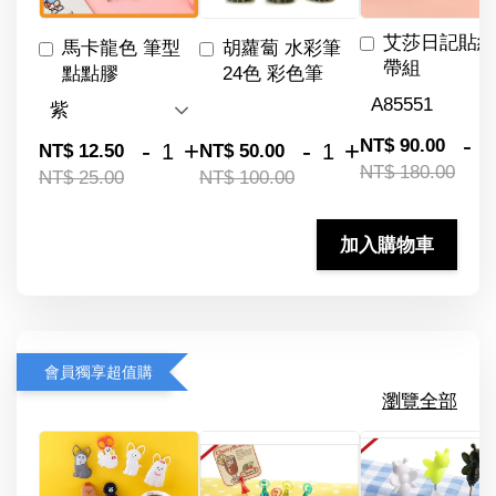
艾莎日記貼紙
馬卡龍色 筆型
胡蘿蔔 水彩筆
帶組
點點膠
24色 彩色筆
-
NT$ 90.00
-
+
-
+
NT$ 12.50
NT$ 50.00
NT$ 180.00
NT$ 25.00
NT$ 100.00
加入購物車
會員獨享超值購
瀏覽全部