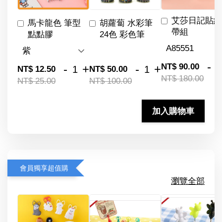
艾莎日記貼紙
馬卡龍色 筆型
胡蘿蔔 水彩筆
帶組
點點膠
24色 彩色筆
-
NT$ 90.00
-
+
-
+
NT$ 12.50
NT$ 50.00
NT$ 180.00
NT$ 25.00
NT$ 100.00
加入購物車
會員獨享超值購
瀏覽全部