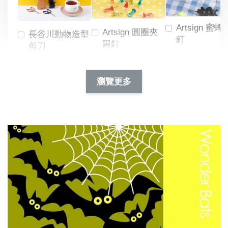
Artsign 蜜蜂
Artsign 圓圈夾
長谷川動物造型
釘
圖釘
剪刀
-
NT$ 19.00
NT$ 88.00
-
+
-
+
瀏覽更多
NT$ 19.00
NT$ 19.00
NT$ 173.00
NT$ 66.00
加入購物車