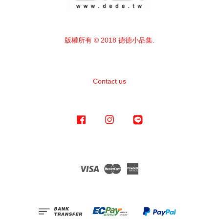
版權所有 © 2018 德德小品集.
Contact us
Facebook
Instagram
Line
Visa
Master
American
Express