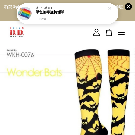
消費滿499免運喔, 記得加LINE:@dede168 領取專屬折扣券喔!
點我
您的購物車目前還是空的。
繼續購物