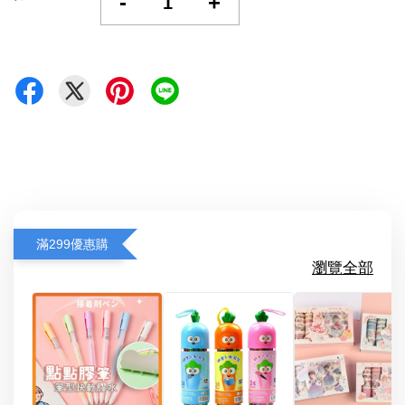
-
+
滿299優惠購
瀏覽全部