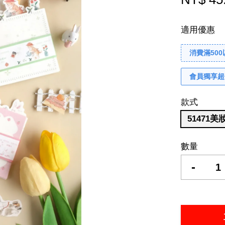
適用優惠
消費滿50
會員獨享超
款式
51471美
數量
-