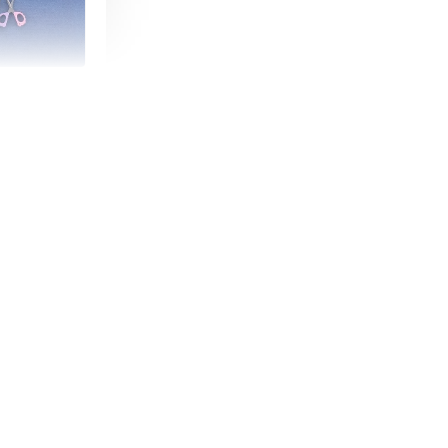
朵造型剪刀
-
+
購物車