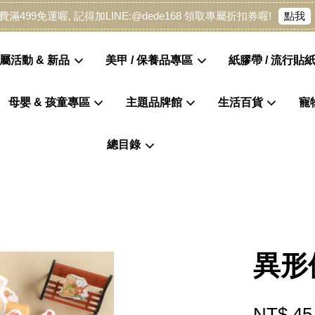
點我
費滿499免運喔, 記得加LINE:@dede168 領取專屬折扣券喔!
屬活動 & 新品
美甲 / 保養品專區
紙膠帶 / 流行貼紙
母嬰 & 孩童專區
主題品牌館
生活百貨
寵
您的購物車目前還是空的。
總目錄
繼續購物
異形
NT$ 45