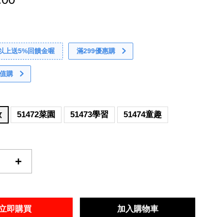
0以上送5%回饋金喔
滿299優惠購
值購
妝
51472菜園
51473學習
51474童趣
+
立即購買
加入購物車