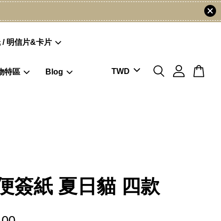
 / 明信片&卡片
物特區
Blog
便簽紙 夏日貓 四款
.00