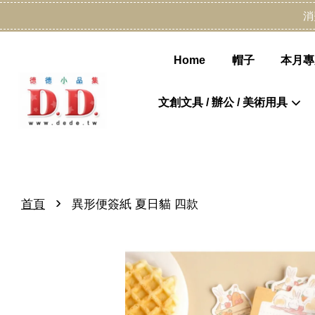
消
Home
帽子
本月專
文創文具 / 辦公 / 美術用具
›
首頁
異形便簽紙 夏日貓 四款