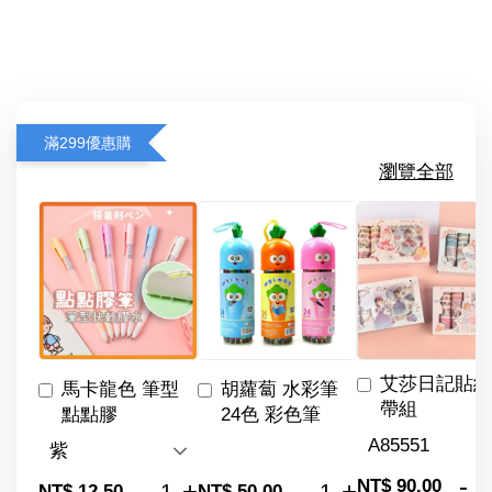
滿299優惠購
瀏覽全部
艾莎日記貼紙
馬卡龍色 筆型
胡蘿蔔 水彩筆
帶組
點點膠
24色 彩色筆
-
NT$ 90.00
-
+
-
+
NT$ 12.50
NT$ 50.00