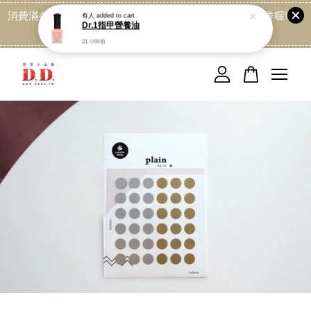
消費滿499免運喔, 記得加LINE:@dede168 領取專屬折扣券喔!
點我
您的購物車目前還是空的。
繼續購物