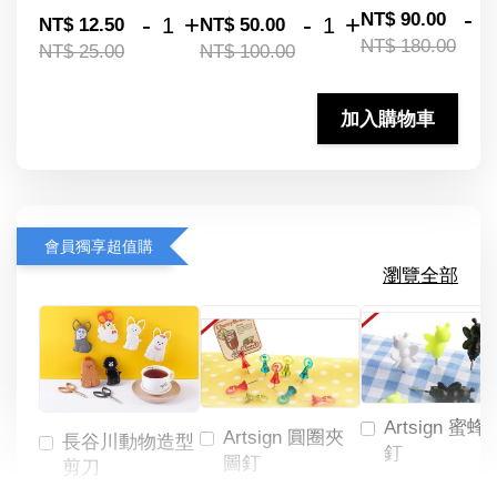
-
NT$ 90.00
-
+
-
+
NT$ 12.50
NT$ 50.00
NT$ 180.00
NT$ 25.00
NT$ 100.00
加入購物車
會員獨享超值購
瀏覽全部
Artsign 蜜蜂
Artsign 圓圈夾
長谷川動物造型
釘
圖釘
剪刀
-
NT$ 19.00