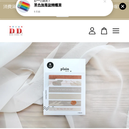
消費滿499免運喔, 記得加LINE:@dede168 領取專屬折扣券喔!
點我
您的購物車目前還是空的。
繼續購物