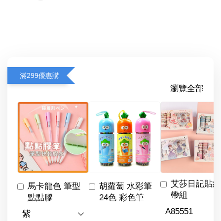
滿299優惠購
瀏覽全部
艾莎日記貼紙
馬卡龍色 筆型
胡蘿蔔 水彩筆
帶組
點點膠
24色 彩色筆