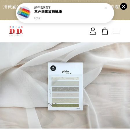
消費滿499免運喔, 記得加LINE:@dede168 領取專屬折扣券喔!
點我
您的購物車目前還是空的。
繼續購物