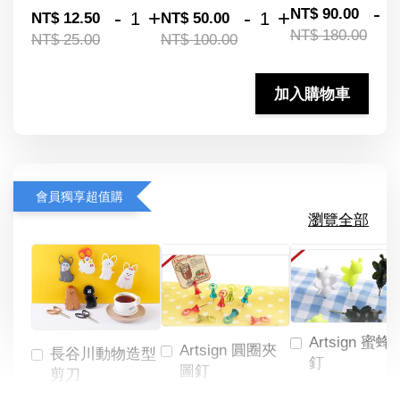
-
NT$ 90.00
-
+
-
+
NT$ 12.50
NT$ 50.00
NT$ 180.00
NT$ 25.00
NT$ 100.00
加入購物車
會員獨享超值購
瀏覽全部
Artsign 蜜蜂
Artsign 圓圈夾
長谷川動物造型
釘
圖釘
剪刀
-
NT$ 19.00