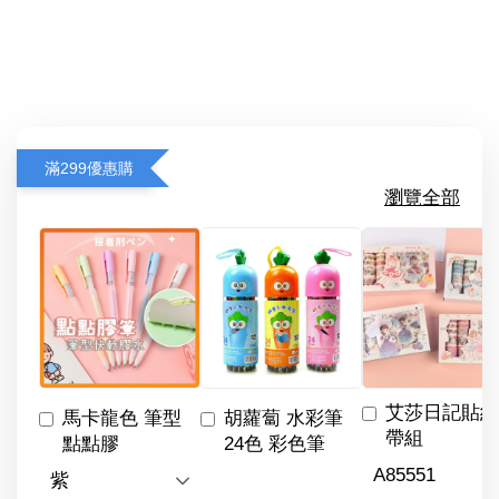
滿299優惠購
瀏覽全部
艾莎日記貼紙
馬卡龍色 筆型
胡蘿蔔 水彩筆
帶組
點點膠
24色 彩色筆