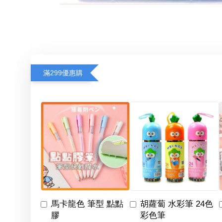
滿299優惠購
馬卡龍色 筆型 點點
胡蘿蔔 水彩筆 24色
膠
彩色筆