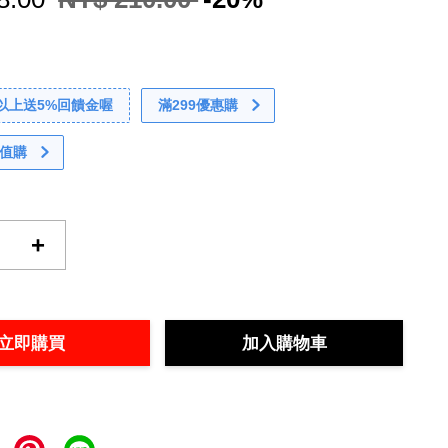
0以上送5%回饋金喔
滿299優惠購
值購
+
立即購買
加入購物車