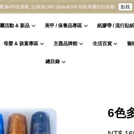
點我
費滿499免運喔, 記得加LINE:@dede168 領取專屬折扣券喔!
屬活動 & 新品
美甲 / 保養品專區
紙膠帶 / 流行貼紙
母嬰 & 孩童專區
主題品牌館
生活百貨
寵
您的購物車目前還是空的。
總目錄
繼續購物
6色
NT$ 16