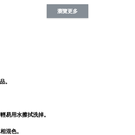
Artsign 蜜蜂 圖釘
長谷川花
Artsign 撲克牌 圖釘
瀏覽更多
-
+
-
+
NT$ 19.00
NT$ 19.00
NT$ 19.00
NT$ 88.00
NT$ 88.00
NT$ 173.00
加入
織品。
輕易用水擦拭洗掉。
相混色。