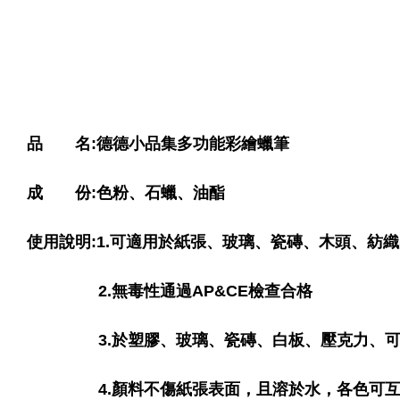
Artsign 圓圈夾 圖釘
長谷川動物造型剪刀
-
+
-
+
NT$ 19.00
NT$ 19.00
NT$ 173.00
NT$ 66.00
品 名:德德小品集多功能彩繪蠟筆
成 份:色粉、石蠟、油酯
使用說明:1.可適用於紙張、玻璃、瓷磚、木頭、紡
2.無毒性通過AP&CE檢查合格
3.於塑膠、玻璃、瓷磚、白板、壓克力、可
4.顏料不傷紙張表面，且溶於水，各色可互