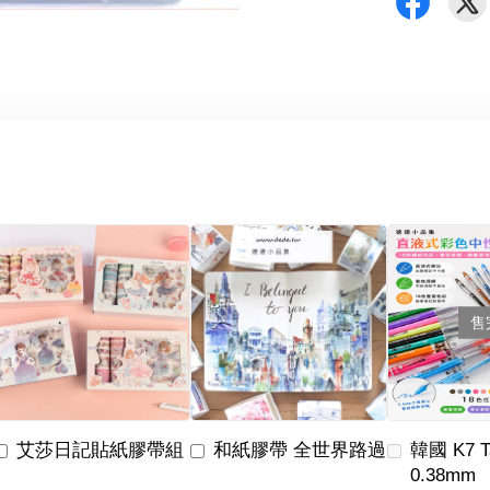
售
艾莎日記貼紙膠帶組
和紙膠帶 全世界路過
韓國 K7 
0.38mm