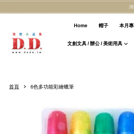
消
Home
帽子
本月專
文創文具 / 辦公 / 美術用具
›
首頁
6色多功能彩繪蠟筆