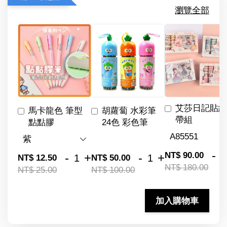
瀏覽全部
艾莎日記貼紙
馬卡龍色 筆型
胡蘿蔔 水彩筆
帶組
點點膠
24色 彩色筆
-
NT$ 90.00
-
+
-
+
NT$ 12.50
NT$ 50.00
NT$ 180.00
NT$ 25.00
NT$ 100.00
加入購物車