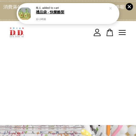
消費滿499免運喔, 記得加LINE:@dede168 領取專屬折扣券喔!
點我
您的購物車目前還是空的。
繼續購物