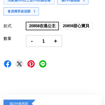
消費滿500以上送5%回饋金喔
滿299優惠購
會員獨享超值購
款式
20858在逃公主
20859甜心寶貝
數量
-
+
滿299優惠購