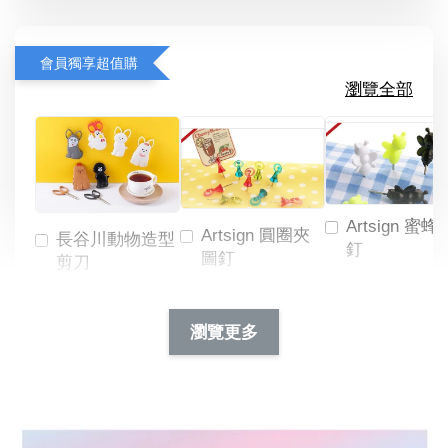
會員獨享超值購
瀏覽全部
Artsign 蜜蜂
Artsign 圓圈夾
長谷川動物造型
釘
圖釘
剪刀
-
NT$ 19.00
NT$ 88.00
-
+
-
+
瀏覽更多
NT$ 19.00
NT$ 19.00
NT$ 173.00
NT$ 66.00
加入購物車