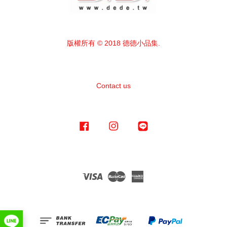
版權所有 © 2018 德德小品集.
Contact us
Facebook
Instagram
Line
Visa
Master
American
Express