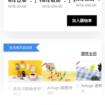
-
+
-
+
NT$ 12.50
NT$ 50.00
NT$ 180.00
NT$ 25.00
NT$ 100.00
加入購物車
會員獨享超值購
瀏覽全部
Artsign 蜜蜂
Artsign 圓圈夾
長谷川動物造型
釘
圖釘
剪刀
-
NT$ 19.00