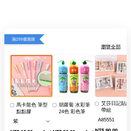
滿299優惠購
瀏覽全部
艾莎日記貼紙
馬卡龍色 筆型
胡蘿蔔 水彩筆
帶組
點點膠
24色 彩色筆
-
NT$ 90.00