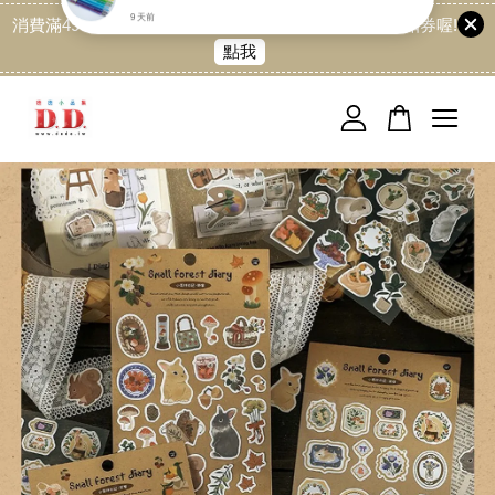
消費滿499免運喔, 記得加LINE:@dede168 領取專屬折扣券喔!
點我
您的購物車目前還是空的。
繼續購物