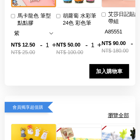
艾莎日記貼紙
馬卡龍色 筆型
胡蘿蔔 水彩筆
帶組
點點膠
24色 彩色筆
-
NT$ 90.00
-
+
-
+
NT$ 12.50
NT$ 50.00
NT$ 180.00
NT$ 25.00
NT$ 100.00
加入購物車
會員獨享超值購
瀏覽全部