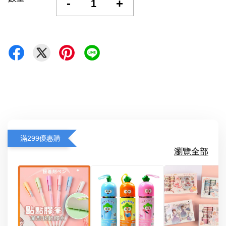
-
+
滿299優惠購
瀏覽全部