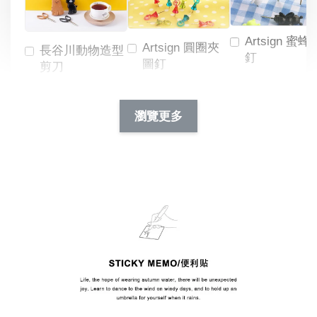
Artsign 蜜蜂
Artsign 圓圈夾
長谷川動物造型
釘
圖釘
剪刀
-
NT$ 19.00
NT$ 88.00
-
+
-
+
瀏覽更多
NT$ 19.00
NT$ 19.00
NT$ 173.00
NT$ 66.00
加入購物車