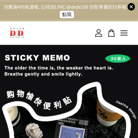
消費滿499免運喔, 記得加LINE:@dede168 領取專屬折扣券喔!
點我
您的購物車目前還是空的。
繼續購物