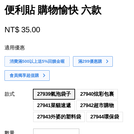
便利貼 購物愉快 六款
NT$ 35.00
適用優惠
消費滿500以上送5%回饋金喔
滿299優惠購
會員獨享超值購
款式
27939氣泡袋子
27940炫彩包裏
27941菜貓速遞
27942超市購物
27943外婆的塑料袋
27944環保袋
數量