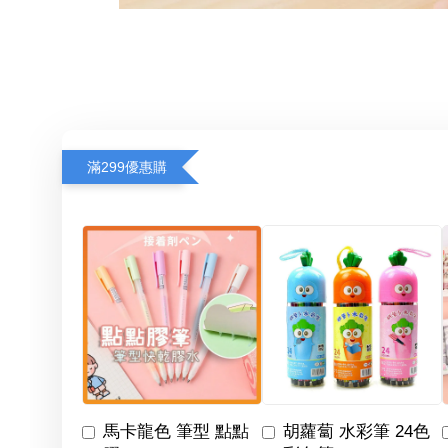
滿299優惠購
馬卡龍色 筆型 點點
胡蘿蔔 水彩筆 24色