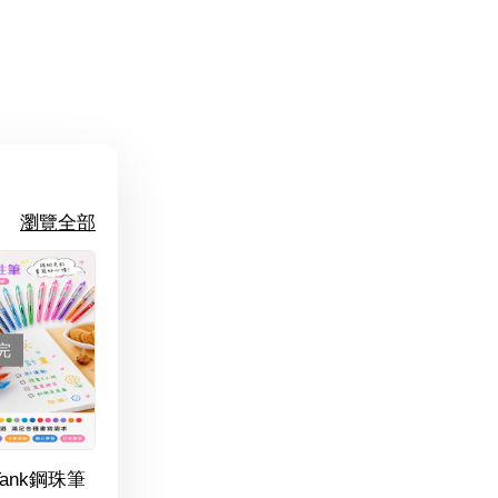
瀏覽全部
完
Tank鋼珠筆