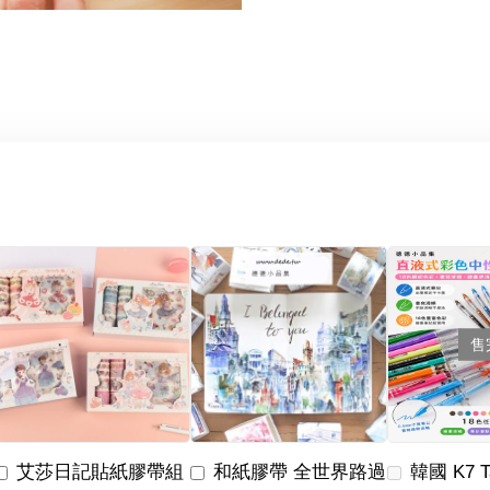
售
艾莎日記貼紙膠帶組
和紙膠帶 全世界路過
韓國 K7 