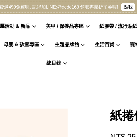
點我
費滿499免運喔, 記得加LINE:@dede168 領取專屬折扣券喔!
屬活動 & 新品
美甲 / 保養品專區
紙膠帶 / 流行貼紙
母嬰 & 孩童專區
主題品牌館
生活百貨
寵
您的購物車目前還是空的。
總目錄
繼續購物
紙捲
NT$ 25