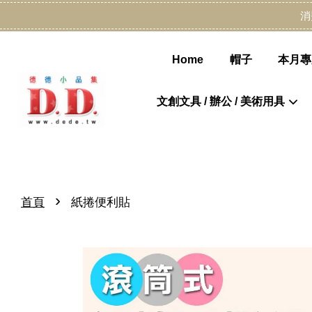
消
Home
帽子
本月專
文創文具 / 辦公 / 美術用具
›
首頁
紙捲便利貼