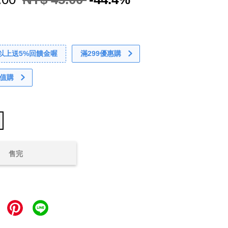
0以上送5%回饋金喔
滿299優惠購
值購
售完