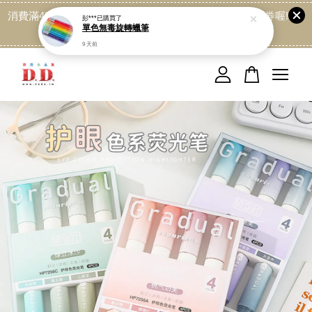
消費滿499免運喔, 記得加LINE:@dede168 領取專屬折扣券喔!
彭***
已購買了
單色無毒旋轉蠟筆
點我
9 天前
您的購物車目前還是空的。
繼續購物