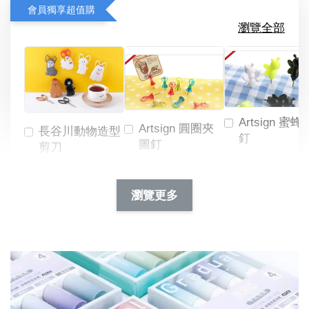
會員獨享超值購
瀏覽全部
Artsign 蜜蜂
Artsign 圓圈夾
長谷川動物造型
釘
圖釘
剪刀
-
NT$ 19.00
NT$ 88.00
-
+
-
+
瀏覽更多
NT$ 19.00
NT$ 19.00
NT$ 173.00
NT$ 66.00
加入購物車