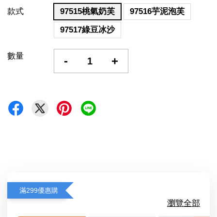
款式
97515桃氣奶芙
97516芋泥泡芙
97517綠豆冰沙
數量
-
+
滿299優惠購
瀏覽全部