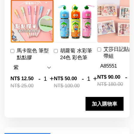
艾莎日記貼紙
馬卡龍色 筆型
胡蘿蔔 水彩筆
帶組
點點膠
24色 彩色筆
-
NT$ 90.00
-
+
-
+
NT$ 12.50
NT$ 50.00
NT$ 180.00
NT$ 25.00
NT$ 100.00
加入購物車