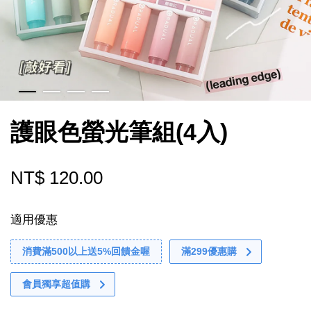
護眼色螢光筆組(4入)
NT$ 120.00
適用優惠
消費滿500以上送5%回饋金喔
滿299優惠購
會員獨享超值購