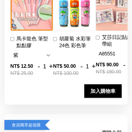
艾莎日記貼紙
馬卡龍色 筆型
胡蘿蔔 水彩筆
帶組
點點膠
24色 彩色筆
-
NT$ 90.00
-
+
-
+
NT$ 12.50
NT$ 50.00
NT$ 180.00
NT$ 25.00
NT$ 100.00
加入購物車
會員獨享超值購