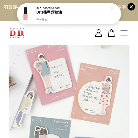
消費滿499免運喔, 記得加LINE:@dede168 領取專屬折扣券喔!
點我
您的購物車目前還是空的。
繼續購物