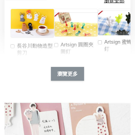
瀏覽全部
Artsign 蜜蜂
Artsign 圓圈夾
長谷川動物造型
釘
圖釘
剪刀
-
NT$ 19.00
NT$ 88.00
-
+
-
+
瀏覽更多
NT$ 19.00
NT$ 19.00
NT$ 173.00
NT$ 66.00
加入購物車