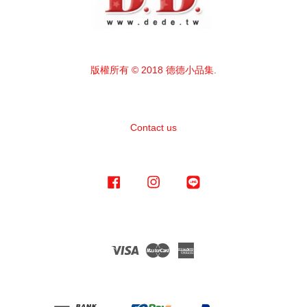
版權所有 © 2018 德德小品集.
Contact us
Facebook
Instagram
Line
Visa
Master
American
Express