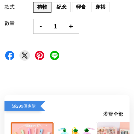
款式
禮物
紀念
輕食
穿搭
數量
-
+
滿299優惠購
瀏覽全部