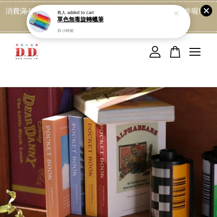
消費滿499免運喔, 記得加LINE:@dede168 領取專屬折扣券喔!
點我
您的購物車目前還是空的。
繼續購物