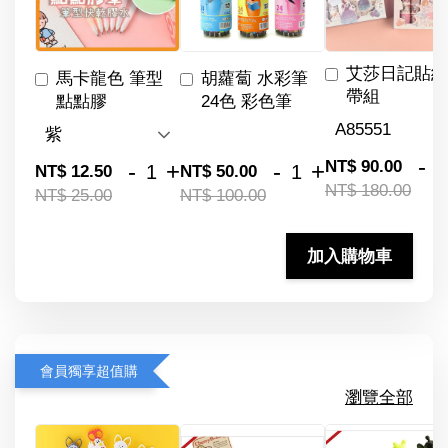
艾莎日記貼紙
馬卡龍色 筆型
胡蘿蔔 水彩筆
帶組
點點膠
24色 彩色筆
-
NT$ 90.00
-
+
-
+
NT$ 12.50
NT$ 50.00
NT$ 180.00
NT$ 25.00
NT$ 100.00
加入購物車
會員獨享超值購
瀏覽全部