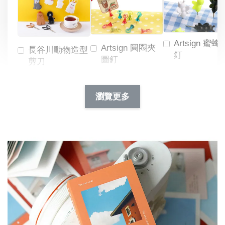
Artsign 蜜蜂
Artsign 圓圈夾
長谷川動物造型
釘
圖釘
剪刀
-
NT$ 19.00
NT$ 88.00
-
+
-
+
瀏覽更多
NT$ 19.00
NT$ 19.00
NT$ 173.00
NT$ 66.00
加入購物車