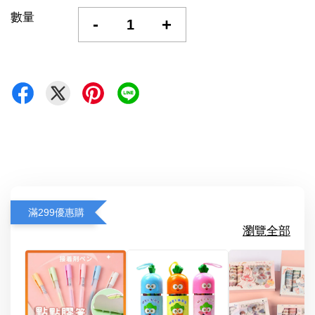
數量
-
+
滿299優惠購
瀏覽全部