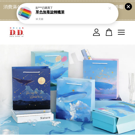
消費滿499免運喔, 記得加LINE:@dede168 領取專屬折扣券喔!
點我
您的購物車目前還是空的。
繼續購物