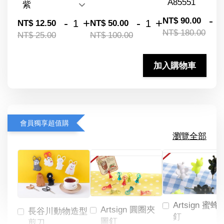
-
NT$ 90.00
-
+
-
+
NT$ 12.50
NT$ 50.00
NT$ 180.00
NT$ 25.00
NT$ 100.00
加入購物車
會員獨享超值購
瀏覽全部
Artsign 蜜蜂
Artsign 圓圈夾
長谷川動物造型
釘
圖釘
剪刀