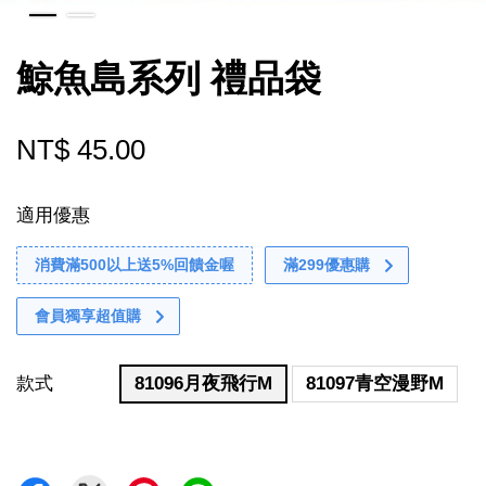
鯨魚島系列 禮品袋
NT$ 45.00
適用優惠
消費滿500以上送5%回饋金喔
滿299優惠購
會員獨享超值購
款式
81096月夜飛行M
81097青空漫野M