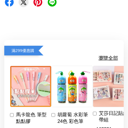
滿299優惠購
瀏覽全部
艾莎日記貼紙
馬卡龍色 筆型
胡蘿蔔 水彩筆
帶組
點點膠
24色 彩色筆