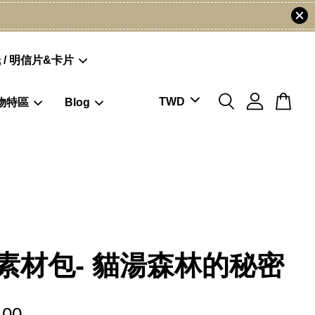
 / 明信片&卡片
物特區
Blog
素材包- 貓湯森林的秘密
.00