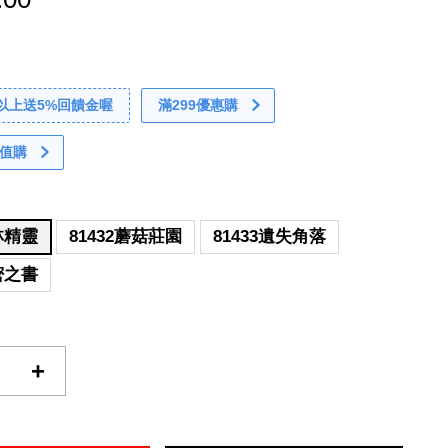
0以上送5%回饋金喔
滿299優惠購
值購
叢林精靈
81432蘑菇莊園
81433遺失角落
秘密之書
+