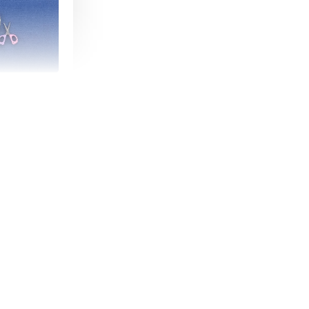
朵造型剪刀
-
+
購物車