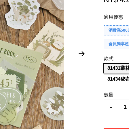
適用優惠
消費滿50
會員獨享超
款式
81431
81434
數量
-