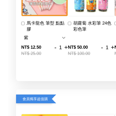
馬卡龍色 筆型 點點
胡蘿蔔 水彩筆 24色
膠
彩色筆
-
+
-
+
NT$ 12.50
NT$ 50.00
NT$ 25.00
NT$ 100.00
會員獨享超值購