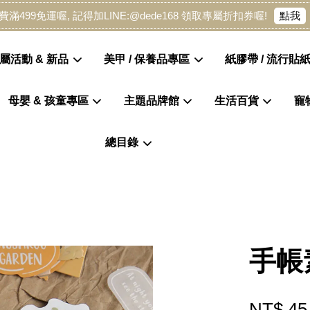
點我
費滿499免運喔, 記得加LINE:@dede168 領取專屬折扣券喔!
屬活動 & 新品
美甲 / 保養品專區
紙膠帶 / 流行貼紙
母嬰 & 孩童專區
主題品牌館
生活百貨
寵
您的購物車目前還是空的。
總目錄
繼續購物
手帳
NT$ 45