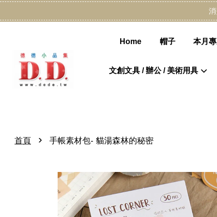
消
Home
帽子
本月專
文創文具 / 辦公 / 美術用具
›
首頁
手帳素材包- 貓湯森林的秘密