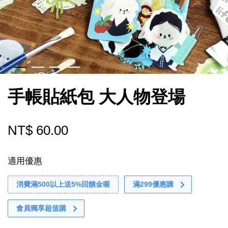
手帳貼紙包 大人物登場
NT$ 60.00
適用優惠
消費滿500以上送5%回饋金喔
滿299優惠購
會員獨享超值購