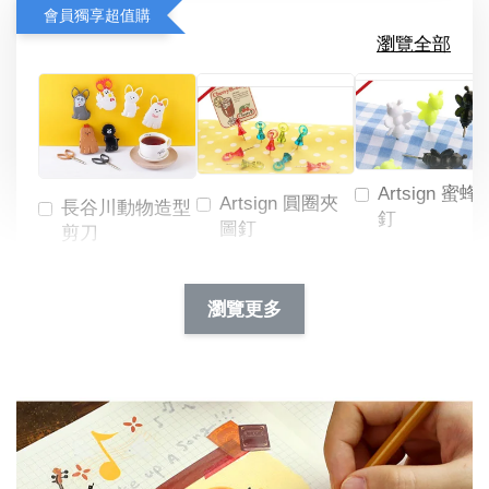
會員獨享超值購
瀏覽全部
Artsign 蜜蜂
Artsign 圓圈夾
長谷川動物造型
釘
圖釘
剪刀
-
NT$ 19.00
NT$ 88.00
-
+
-
+
瀏覽更多
NT$ 19.00
NT$ 19.00
NT$ 173.00
NT$ 66.00
加入購物車