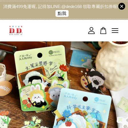
消費滿499免運喔, 記得加LINE:@dede168 領取專屬折扣券喔!
點我
您的購物車目前還是空的。
繼續購物