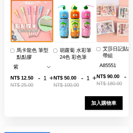
艾莎日記貼紙
馬卡龍色 筆型
胡蘿蔔 水彩筆
帶組
點點膠
24色 彩色筆
-
NT$ 90.00
-
+
-
+
NT$ 12.50
NT$ 50.00
NT$ 180.00
NT$ 25.00
NT$ 100.00
加入購物車