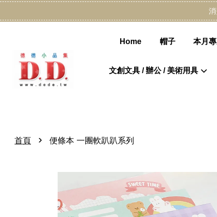
消
Home
帽子
本月專
文創文具 / 辦公 / 美術用具
›
首頁
便條本 一團軟趴趴系列