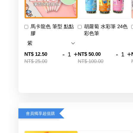
馬卡龍色 筆型 點點
胡蘿蔔 水彩筆 24色
膠
彩色筆
-
+
-
+
NT$ 12.50
NT$ 50.00
NT$ 25.00
NT$ 100.00
會員獨享超值購