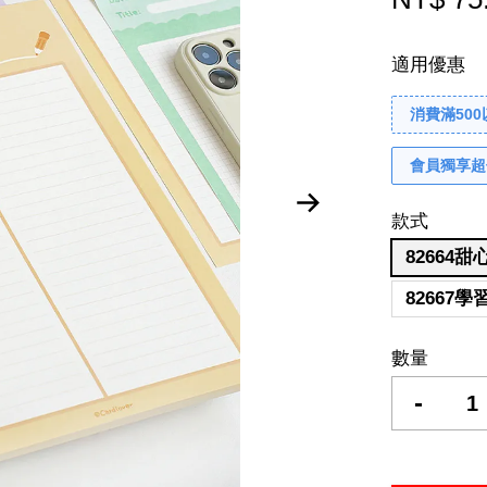
適用優惠
消費滿50
會員獨享超
款式
82664
82667
數量
-