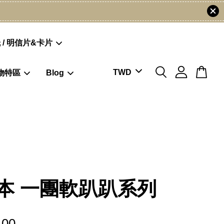
 / 明信片&卡片
物特區
Blog
本 一團軟趴趴系列
.00