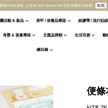
點我
費滿499免運喔, 記得加LINE:@dede168 領取專屬折扣券喔!
屬活動 & 新品
美甲 / 保養品專區
紙膠帶 / 流行貼紙
母嬰 & 孩童專區
主題品牌館
生活百貨
寵
您的購物車目前還是空的。
總目錄
繼續購物
便條
NT$ 75