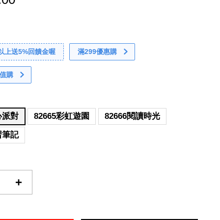
0以上送5%回饋金喔
滿299優惠購
值購
甜心派對
82665彩虹遊園
82666閱讀時光
學習筆記
+