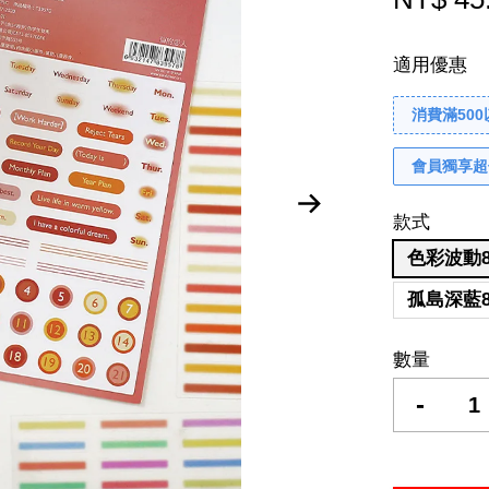
適用優惠
消費滿50
會員獨享超
款式
色彩波動8
孤島深藍8
數量
-