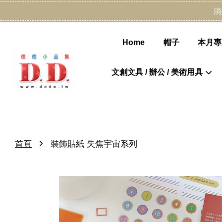
消
Home
帽子
本月專
文創文具 / 辦公 / 美術用具
›
首頁
裝飾貼紙 失焦宇宙系列