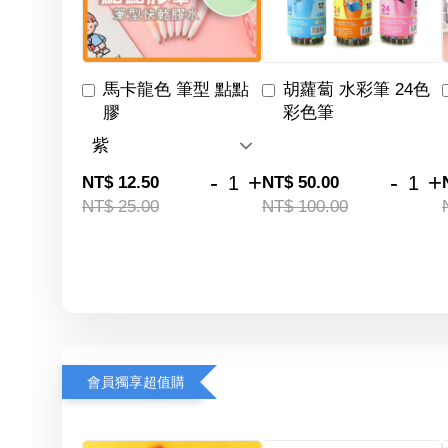
馬卡龍色 筆型 點點
胡蘿蔔 水彩筆 24色
膠
彩色筆
-
+
-
+
NT$ 12.50
NT$ 50.00
NT$ 25.00
NT$ 100.00
會員獨享超值購