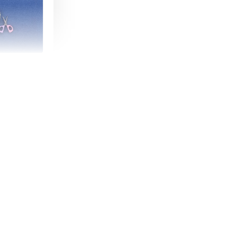
朵造型剪刀
-
+
購物車