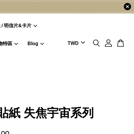
 / 明信片&卡片
物特區
Blog
貼紙 失焦宇宙系列
.00