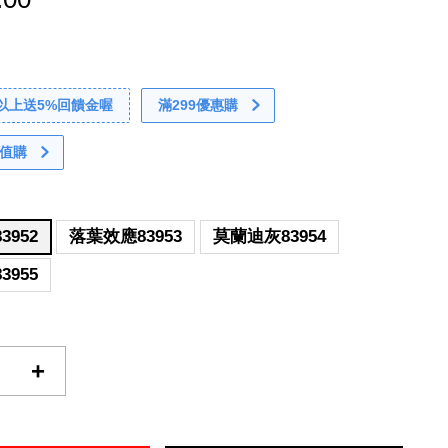
0以上送5%回饋金喔
滿299優惠購
值購
3952
落葉效應83953
莫蘭迪灰83954
3955
+