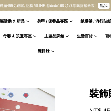
點我
費滿499免運喔, 記得加LINE:@dede168 領取專屬折扣券喔!
屬活動 & 新品
美甲 / 保養品專區
紙膠帶 / 流行貼紙
母嬰 & 孩童專區
主題品牌館
生活百貨
寵
您的購物車目前還是空的。
總目錄
繼續購物
裝飾
NT$ 45