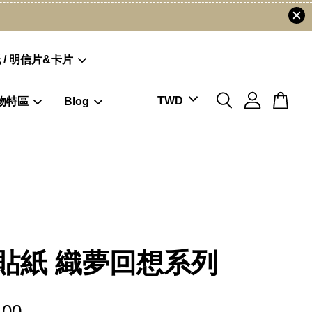
 / 明信片&卡片
物特區
Blog
貼紙 織夢回想系列
.00