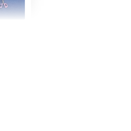
朵造型剪刀
-
+
購物車