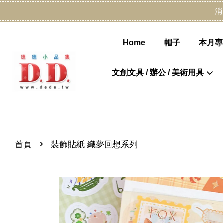
消
Home
帽子
本月專
文創文具 / 辦公 / 美術用具
›
首頁
裝飾貼紙 織夢回想系列