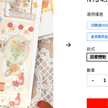
適用優惠
消費滿50
會員獨享超
款式
甜蜜戀歌
數量
-