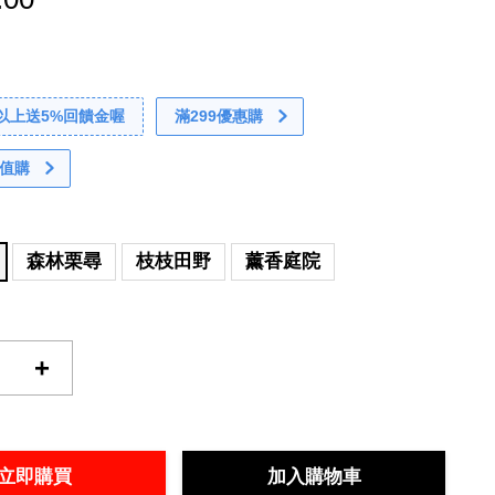
0以上送5%回饋金喔
滿299優惠購
值購
森林栗尋
枝枝田野
薰香庭院
+
立即購買
加入購物車