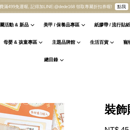
點我
費滿499免運喔, 記得加LINE:@dede168 領取專屬折扣券喔!
屬活動 & 新品
美甲 / 保養品專區
紙膠帶 / 流行貼紙
母嬰 & 孩童專區
主題品牌館
生活百貨
寵
您的購物車目前還是空的。
總目錄
繼續購物
裝飾
NT$ 45