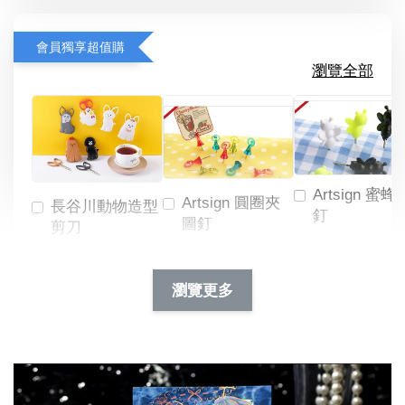
會員獨享超值購
瀏覽全部
Artsign 蜜蜂
Artsign 圓圈夾
長谷川動物造型
釘
圖釘
剪刀
-
NT$ 19.00
NT$ 88.00
-
+
-
+
瀏覽更多
NT$ 19.00
NT$ 19.00
NT$ 173.00
NT$ 66.00
加入購物車