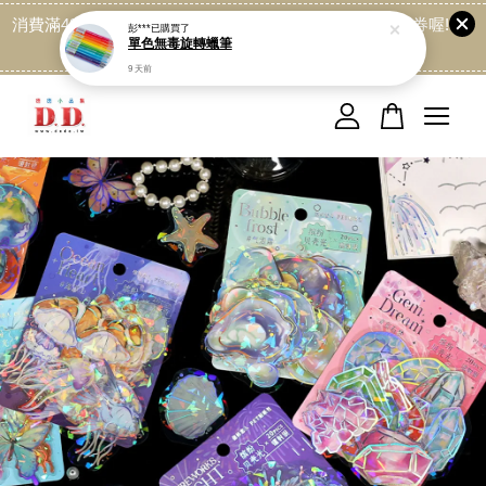
消費滿499免運喔, 記得加LINE:@dede168 領取專屬折扣券喔!
彭***
已購買了
單色無毒旋轉蠟筆
點我
9 天前
您的購物車目前還是空的。
繼續購物