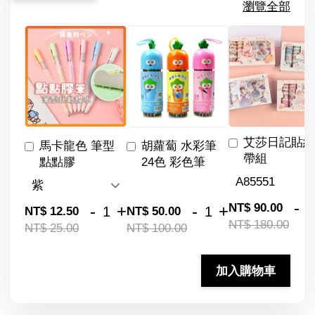
瀏覽全部
艾莎日記貼紙
馬卡龍色 筆型
胡蘿蔔 水彩筆
帶組
點點膠
24色 彩色筆
-
NT$ 90.00
-
+
-
+
NT$ 12.50
NT$ 50.00
NT$ 180.00
NT$ 25.00
NT$ 100.00
加入購物車