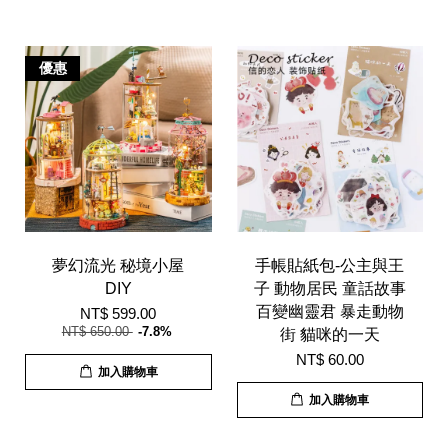
優惠
夢幻流光 秘境小屋
手帳貼紙包-公主與王
DIY
子 動物居民 童話故事
百變幽靈君 暴走動物
NT$ 599.00
NT$ 650.00
-7.8%
街 貓咪的一天
NT$ 60.00
加入購物車
加入購物車