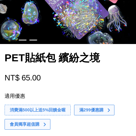
PET貼紙包 繽紛之境
NT$ 65.00
適用優惠
消費滿500以上送5%回饋金喔
滿299優惠購
會員獨享超值購