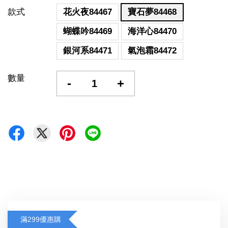
款式
花火夜84467
寶石夢84468
蝴蝶吟84469
海洋心84470
銀河系84471
氣泡霜84472
數量
-
+
滿299優惠購