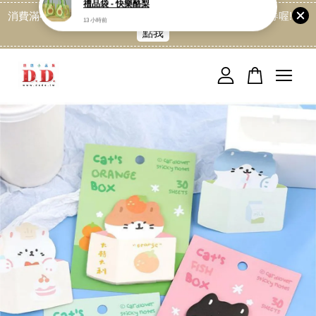
消費滿499免運喔, 記得加LINE:@dede168 領取專屬折扣券喔!
點我
您的購物車目前還是空的。
繼續購物