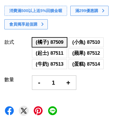
消費滿500以上送5%回饋金喔
滿299優惠購
會員獨享超值購
款式
(橘子) 87509
(小魚) 87510
(起士) 87511
(蘋果) 87512
(牛奶) 87513
(蛋糕) 87514
數量
-
+