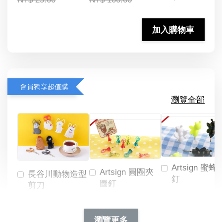
加入購物車
會員獨享超值購
瀏覽全部
Artsign 蜜蜂
Artsign 圓圈夾
長谷川動物造型
釘
圖釘
剪刀
-
NT$ 19.00
NT$ 88.00
-
+
-
+
瀏覽更多
NT$ 19.00
NT$ 19.00