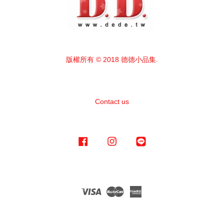
版權所有 © 2018 德德小品集.
Contact us
Facebook
Instagram
Line
Visa
Master
American
Express