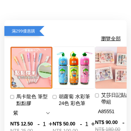
滿299優惠購
瀏覽全部
艾莎日記貼紙
馬卡龍色 筆型
胡蘿蔔 水彩筆
帶組
點點膠
24色 彩色筆
-
NT$ 90.00
-
+
-
+
NT$ 12.50
NT$ 50.00
NT$ 180.00
NT$ 25.00
NT$ 100.00