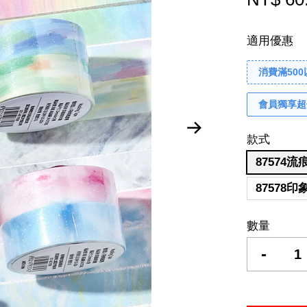
適用優惠
消費滿50
會員獨享超
款式
87574流
87578印
數量
-