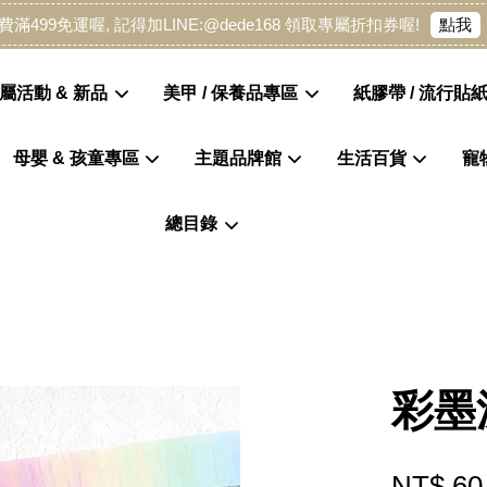
點我
費滿499免運喔, 記得加LINE:@dede168 領取專屬折扣券喔!
屬活動 & 新品
美甲 / 保養品專區
紙膠帶 / 流行貼紙
母嬰 & 孩童專區
主題品牌館
生活百貨
寵
您的購物車目前還是空的。
總目錄
繼續購物
彩墨
NT$ 60