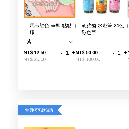
馬卡龍色 筆型 點點
胡蘿蔔 水彩筆 24色
膠
彩色筆
-
+
-
+
NT$ 12.50
NT$ 50.00
NT$ 25.00
NT$ 100.00
會員獨享超值購