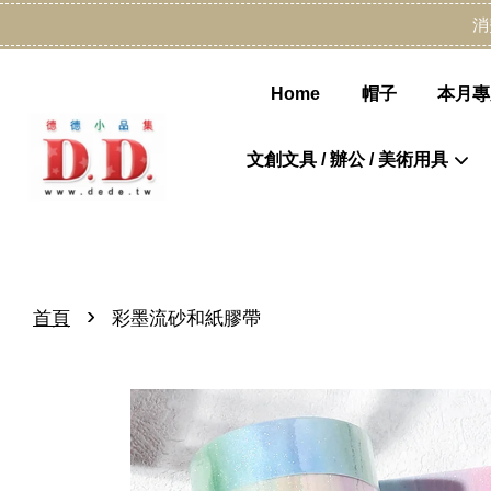
消
Home
帽子
本月專
文創文具 / 辦公 / 美術用具
›
首頁
彩墨流砂和紙膠帶