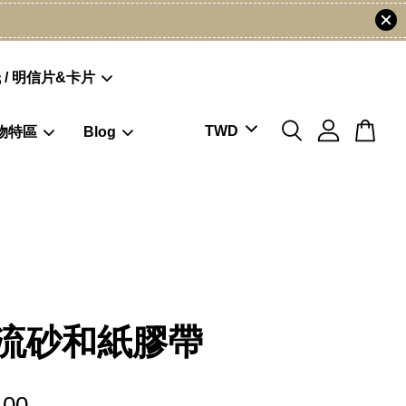
 / 明信片&卡片
物特區
Blog
流砂和紙膠帶
.00