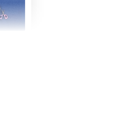
朵造型剪刀
-
+
購物車