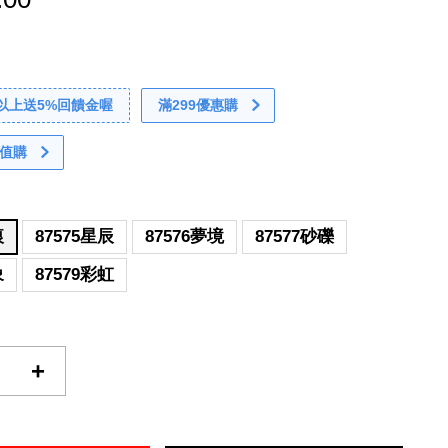
0以上送5%回饋金喔
滿299優惠購
值購
痕
87575星辰
87576夢境
87577砂礫
象
87579彩虹
+