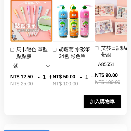
艾莎日記貼紙
馬卡龍色 筆型
胡蘿蔔 水彩筆
帶組
點點膠
24色 彩色筆
-
NT$ 90.00
-
+
-
+
NT$ 12.50
NT$ 50.00
NT$ 180.00
NT$ 25.00
NT$ 100.00
加入購物車