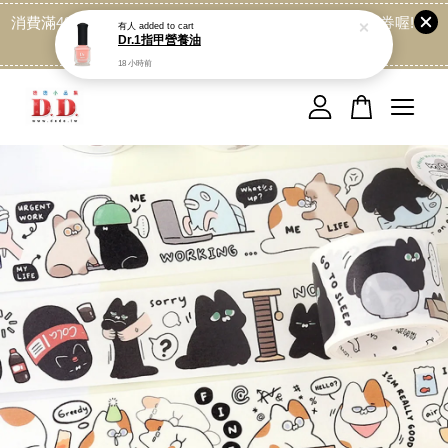
消費滿499免運喔, 記得加LINE:@dede168 領取專屬折扣券喔!
點我
您的購物車目前還是空的。
繼續購物