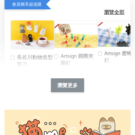
會員獨享超值購
瀏覽全部
Artsign 蜜蜂
Artsign 圓圈夾
長谷川動物造型
釘
圖釘
剪刀
-
NT$ 19.00
NT$ 88.00
-
+
-
+
瀏覽更多
NT$ 19.00
NT$ 19.00
NT$ 173.00
NT$ 66.00
加入購物車