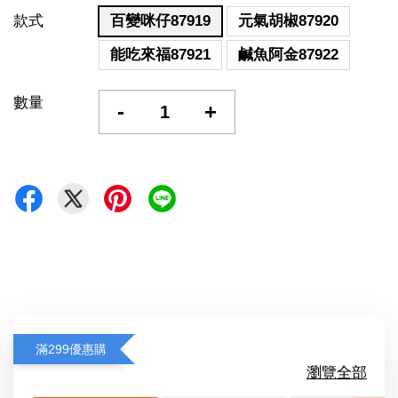
款式
百變咪仔87919
元氣胡椒87920
能吃來福87921
鹹魚阿金87922
數量
-
+
滿299優惠購
瀏覽全部