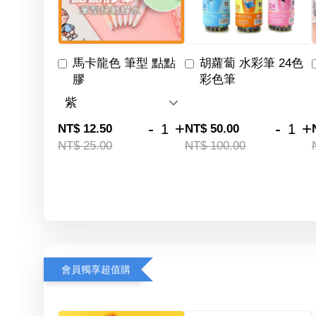
馬卡龍色 筆型 點點
胡蘿蔔 水彩筆 24色
膠
彩色筆
-
+
-
+
NT$ 12.50
NT$ 50.00
NT$ 25.00
NT$ 100.00
會員獨享超值購