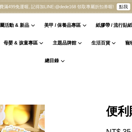
點我
費滿499免運喔, 記得加LINE:@dede168 領取專屬折扣券喔!
屬活動 & 新品
美甲 / 保養品專區
紙膠帶 / 流行貼紙
母嬰 & 孩童專區
主題品牌館
生活百貨
寵
您的購物車目前還是空的。
總目錄
繼續購物
便利
NT$ 35