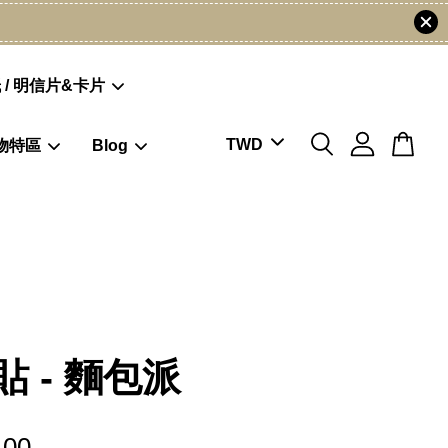
 / 明信片&卡片
物特區
Blog
貼 - 麵包派
.00