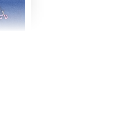
朵造型剪刀
-
+
購物車