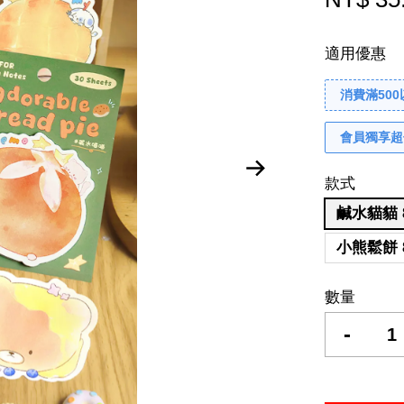
適用優惠
消費滿50
會員獨享超
款式
鹹水貓貓 8
小熊鬆餅 8
數量
-