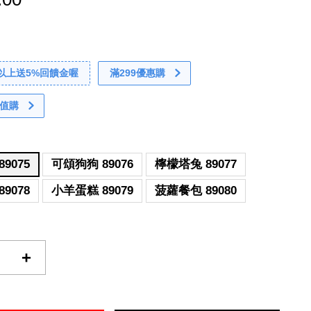
0以上送5%回饋金喔
滿299優惠購
值購
9075
可頌狗狗 89076
檸檬塔兔 89077
9078
小羊蛋糕 89079
菠蘿餐包 89080
+