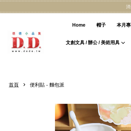
消
Home
帽子
本月專
文創文具 / 辦公 / 美術用具
›
首頁
便利貼 - 麵包派